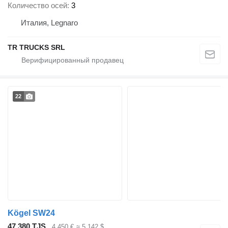
Количество осей
3
Италия, Legnaro
TR TRUCKS SRL
22
Kögel SW24
47 380 TJS
4 450 €
≈ 5 142 $