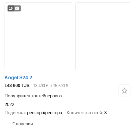
15
Kögel S24-2
143 600 TJS
13 490 €
≈ 15 590 $
Полуприцеп контейнеровоз
2022
Подвеска
рессора/рессора
Количество осей
3
Словения