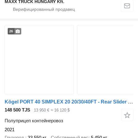
MAXX TRUCK HUNGARY Kft.
26
Kögel PORT 40 SIMPLEX 20 20/30/40FT - Rear Slider - Lift Axle - SAF Ax
148 500 TJS
13 950 €
≈ 16 120 $
Полуприцеп контейнеровоз
2021
Грузопод.
33 550 кг
Собственный вес
5 450 кг