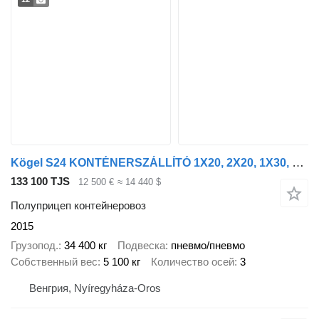
Kögel S24 KONTÉNERSZÁLLÍTÓ 1X20, 2X20, 1X30, 1X40/KIHÚZHATÓ/TÁRCSA/
133 100 TJS
12 500 €
≈ 14 440 $
Полуприцеп контейнеровоз
2015
Грузопод.
34 400 кг
Подвеска
пневмо/пневмо
Собственный вес
5 100 кг
Количество осей
3
Венгрия, Nyíregyháza-Oros