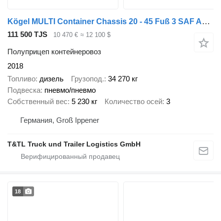
Kögel MULTI Container Chassis 20 - 45 Fuß 3 SAF Achsen
111 500 TJS
10 470 €
≈ 12 100 $
Полуприцеп контейнеровоз
2018
Топливо
дизель
Грузопод.
34 270 кг
Подвеска
пневмо/пневмо
Собственный вес
5 230 кг
Количество осей
3
Германия, Groß Ippener
T&TL Truck und Trailer Logistics GmbH
18