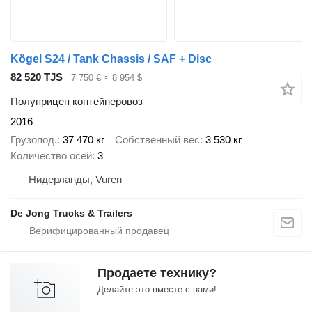
Kögel S24 / Tank Chassis / SAF + Disc
82 520 TJS
7 750 €
≈ 8 954 $
Полуприцеп контейнеровоз
2016
Грузопод.
37 470 кг
Собственный вес
3 530 кг
Количество осей
3
Нидерланды, Vuren
De Jong Trucks & Trailers
Продаете технику?
Делайте это вместе с нами!