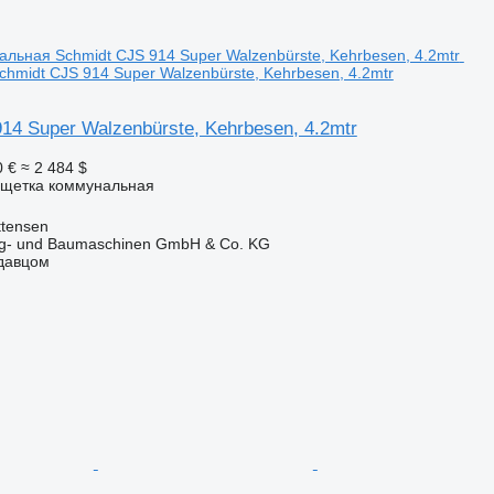
hmidt CJS 914 Super Walzenbürste, Kehrbesen, 4.2mtr
14 Super Walzenbürste, Kehrbesen, 4.2mtr
0 €
≈ 2 484 $
 щетка коммунальная
ttensen
ug- und Baumaschinen GmbH & Co. KG
одавцом