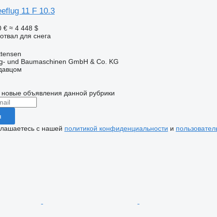
eflug 11 F 10.3
0 €
≈ 4 448 $
отвал для снега
ttensen
ug- und Baumaschinen GmbH & Co. KG
одавцом
 новые объявления данной рубрики
я
глашаетесь с нашей
политикой конфиденциальности
и
пользовател