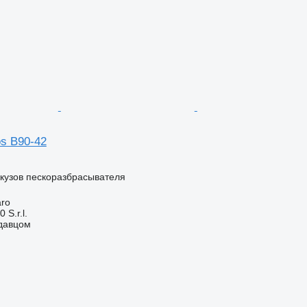
os B90-42
кузов пескоразбрасывателя
aro
S.r.l.
одавцом