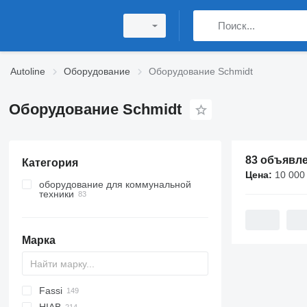
Autoline
Оборудование
Оборудование Schmidt
Оборудование Schmidt
83 объявл
Категория
Цена:
10 000 TJ
оборудование для коммунальной
техники
отвалы для снега
кузова пескоразбрасывателей
Марка
навесные роторные
снегоочистители
щетки коммунальные
навесные пескоразбрасыватели
Fassi
A-Series
EK-S
W series
BW
CK
MAXIMA
120
MT
Inogam
CF
35
Sirius
M-series