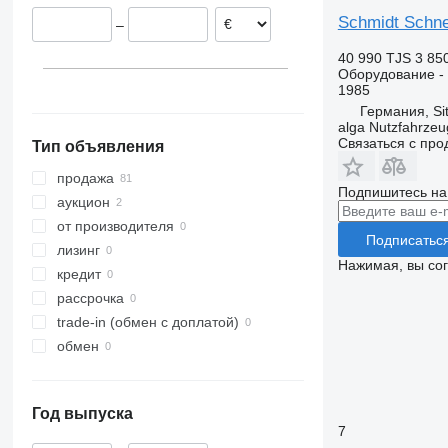
Болгария
Schmidt Schne
–
Нидерланды
Австрия
40 990 TJS
3 85
Оборудование - 
Франция
1985
Румыния
Германия, Si
показать все
alga Nutzfahrze
Связаться с пр
Тип объявления
продажа
Подпишитесь на
аукцион
от производителя
Подписатьс
лизинг
Нажимая, вы со
кредит
рассрочка
trade-in (обмен с доплатой)
обмен
Год выпуска
7