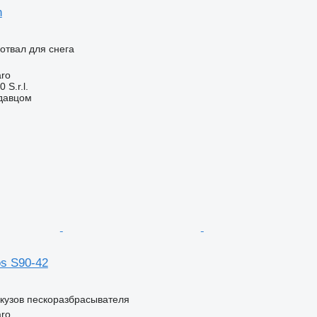
n
отвал для снега
aro
S.r.l.
одавцом
os S90-42
кузов пескоразбрасывателя
aro