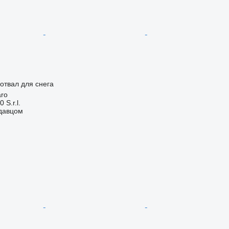
отвал для снега
aro
S.r.l.
одавцом