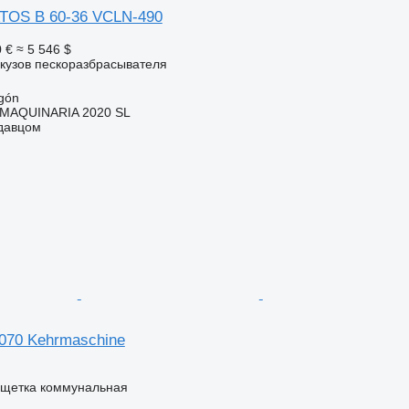
TOS B 60-36 VCLN-490
0 €
≈ 5 546 $
кузов пескоразбрасывателя
gón
MAQUINARIA 2020 SL
одавцом
070 Kehrmaschine
 щетка коммунальная