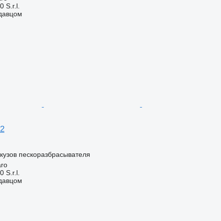
S.r.l.
одавцом
42
кузов пескоразбрасывателя
aro
S.r.l.
одавцом