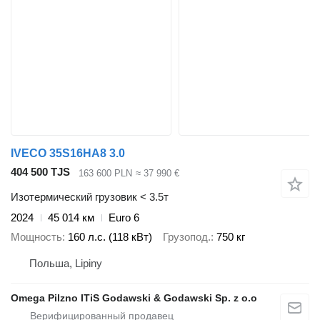
IVECO 35S16HA8 3.0
404 500 TJS
163 600 PLN
≈ 37 990 €
Изотермический грузовик < 3.5т
2024
45 014 км
Euro 6
Мощность
160 л.с. (118 кВт)
Грузопод.
750 кг
Польша, Lipiny
Omega Pilzno ITiS Godawski & Godawski Sp. z o.o