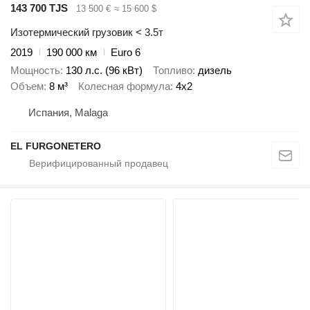
143 700 TJS
13 500 €
≈ 15 600 $
Изотермический грузовик < 3.5т
2019
190 000 км
Euro 6
Мощность
130 л.с. (96 кВт)
Топливо
дизель
Объем
8 м³
Колесная формула
4x2
Испания, Malaga
EL FURGONETERO