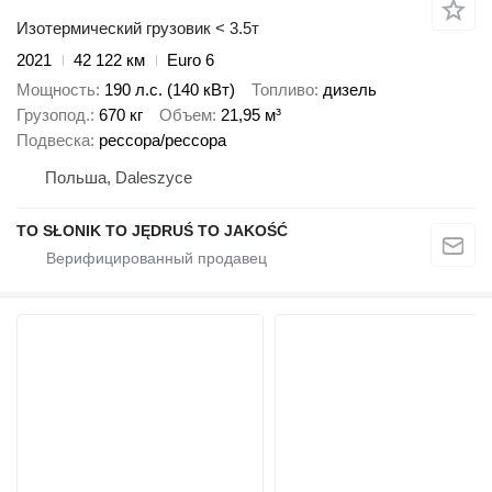
Изотермический грузовик < 3.5т
2021
42 122 км
Euro 6
Мощность
190 л.с. (140 кВт)
Топливо
дизель
Грузопод.
670 кг
Объем
21,95 м³
Подвеска
рессора/рессора
Польша, Daleszyce
TO SŁONIK TO JĘDRUŚ TO JAKOŚĆ