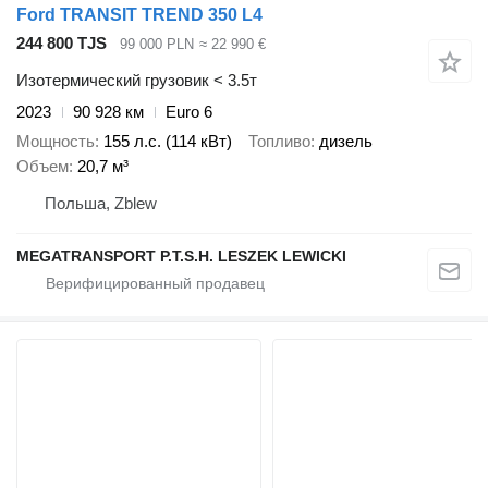
Ford TRANSIT TREND 350 L4
244 800 TJS
99 000 PLN
≈ 22 990 €
Изотермический грузовик < 3.5т
2023
90 928 км
Euro 6
Мощность
155 л.с. (114 кВт)
Топливо
дизель
Объем
20,7 м³
Польша, Zblew
MEGATRANSPORT P.T.S.H. LESZEK LEWICKI