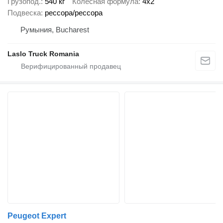
Грузопод.
540 кг
Колесная формула
4x2
Подвеска
рессора/рессора
Румыния, Bucharest
Laslo Truck Romania
Peugeot Expert