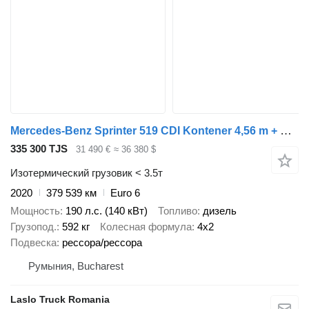
Mercedes-Benz Sprinter 519 CDI Kontener 4,56 m + Drzwi Bliźniaki Automat Salon
335 300 TJS
31 490 €
≈ 36 380 $
Изотермический грузовик < 3.5т
2020
379 539 км
Euro 6
Мощность
190 л.с. (140 кВт)
Топливо
дизель
Грузопод.
592 кг
Колесная формула
4x2
Подвеска
рессора/рессора
Румыния, Bucharest
Laslo Truck Romania