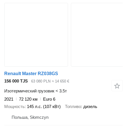
Renault Master RZ038GS
156 000 TJS
63 080 PLN
≈ 14 650 €
Изотермический грузовик < 3.5т
2021
72 120 км
Euro 6
Мощность
145 л.с. (107 кВт)
Топливо
дизель
Польша, Słomczyn