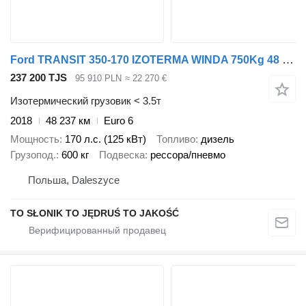
Ford TRANSIT 350-170 IZOTERMA WINDA 750Kg 48 Tyś Km SERWIS ASO FORD D
237 200 TJS
95 910 PLN
≈ 22 270 €
Изотермический грузовик < 3.5т
2018
48 237 км
Euro 6
Мощность
170 л.с. (125 кВт)
Топливо
дизель
Грузопод.
600 кг
Подвеска
рессора/пневмо
Польша, Daleszyce
TO SŁONIK TO JĘDRUŚ TO JAKOŚĆ