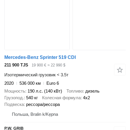
Mercedes-Benz Sprinter 519 CDI
211 900 TJS
19 900 €
≈ 22 990 $
Изотермический грузовик < 3.5т
2020
536 000 км
Euro 6
Мощность
190 л.с. (140 кВт)
Топливо
дизель
Грузопод.
540 кг
Колесная формула
4x2
Подвеска
рессора/рессора
Польша, Bralin k/Kępna
P.W. GRIB