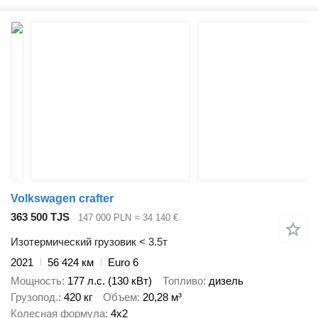
Volkswagen crafter
363 500 TJS
147 000 PLN
≈ 34 140 €
Изотермический грузовик < 3.5т
2021
56 424 км
Euro 6
Мощность
177 л.с. (130 кВт)
Топливо
дизель
Грузопод.
420 кг
Объем
20,28 м³
Колесная формула
4x2