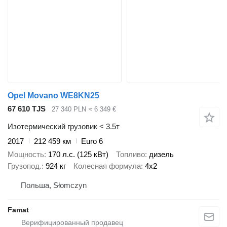
Opel Movano WE8KN25
67 610 TJS
27 340 PLN
≈ 6 349 €
Изотермический грузовик < 3.5т
2017
212 459 км
Euro 6
Мощность
170 л.с. (125 кВт)
Топливо
дизель
Грузопод.
924 кг
Колесная формула
4x2
Польша, Słomczyn
Famat