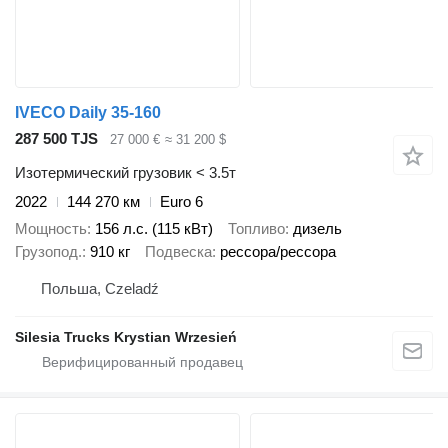
IVECO Daily 35-160
287 500 TJS
27 000 €
≈ 31 200 $
Изотермический грузовик < 3.5т
2022
144 270 км
Euro 6
Мощность
156 л.с. (115 кВт)
Топливо
дизель
Грузопод.
910 кг
Подвеска
рессора/рессора
Польша, Czeladź
Silesia Trucks Krystian Wrzesień