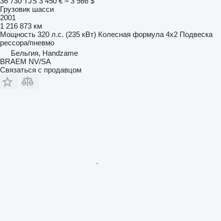
36 730 TJS
3 450 €
≈ 3 986 $
Грузовик шасси
2001
1 216 873 км
Мощность
320 л.с. (235 кВт)
Колесная формула
4x2
Подвеска
рессора/пневмо
Бельгия, Handzame
BRAEM NV/SA
Связаться с продавцом