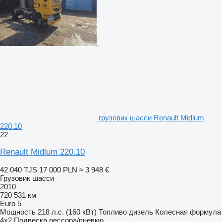
грузовик шасси Renault Midlum
220.10
22
Renault Midlum 220.10
42 040 TJS
17 000 PLN
≈ 3 948 €
Грузовик шасси
2010
720 531 км
Euro 5
Мощность
218 л.с. (160 кВт)
Топливо
дизель
Колесная формула
4x2
Подвеска
рессора/пневмо