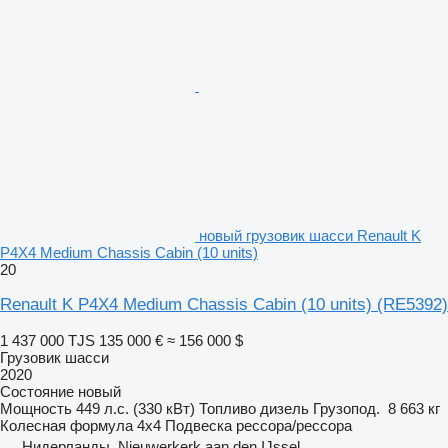
новый грузовик шасси Renault K
P4X4 Medium Chassis Cabin (10 units)
20
Renault K P4X4 Medium Chassis Cabin (10 units)
(RE5392)
1 437 000 TJS
135 000 €
≈ 156 000 $
Грузовик шасси
2020
Состояние
новый
Мощность
449 л.с. (330 кВт)
Топливо
дизель
Грузопод.
8 663 кг
Колесная формула
4x4
Подвеска
рессора/рессора
Нидерланды, Nieuwerkerk aan den IJssel