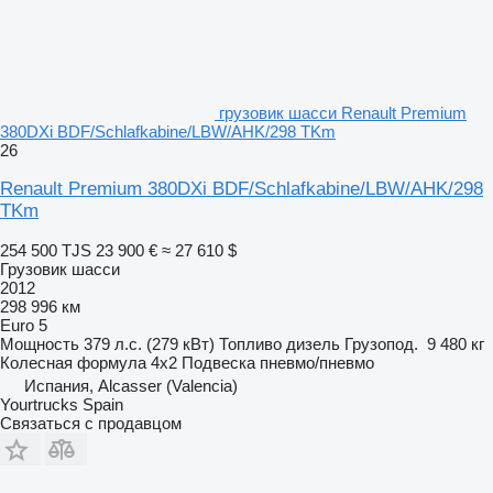
грузовик шасси Renault Premium
380DXi BDF/Schlafkabine/LBW/AHK/298 TKm
26
Renault Premium 380DXi BDF/Schlafkabine/LBW/AHK/298
TKm
254 500 TJS
23 900 €
≈ 27 610 $
Грузовик шасси
2012
298 996 км
Euro 5
Мощность
379 л.с. (279 кВт)
Топливо
дизель
Грузопод.
9 480 кг
Колесная формула
4x2
Подвеска
пневмо/пневмо
Испания, Alcasser (Valencia)
Yourtrucks Spain
Связаться с продавцом