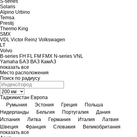
S-series
Solaris
Alpino
Urbino
Temsa
Prestij
Thermo King
SMX
VDL
Victor Reinz
Volkswagen
LT
Volvo
B-series
FH
FL
FM
FMX
N-series
VNL
Yamaha
БАЗ
ВАЗ
КамАЗ
показать все
Место расположения
Поиск по радиусу
Таджикистан
Европа
Румыния
Эстония
Греция
Польша
Нидерланды
Бельгия
Португалия
Дания
Испания
Литва
Германия
Италия
Латвия
Швеция
Франция
Словакия
Великобритания
показать все