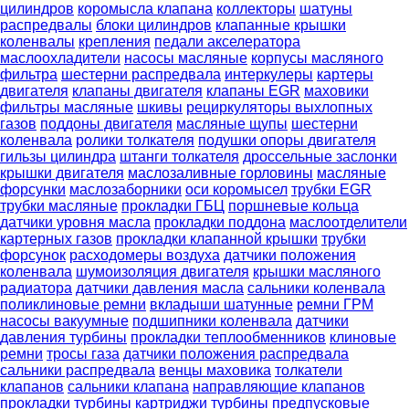
цилиндров
коромысла клапана
коллекторы
шатуны
распредвалы
блоки цилиндров
клапанные крышки
коленвалы
крепления
педали акселератора
маслоохладители
насосы масляные
корпусы масляного
фильтра
шестерни распредвала
интеркулеры
картеры
двигателя
клапаны двигателя
клапаны EGR
маховики
фильтры масляные
шкивы
рециркуляторы выхлопных
газов
поддоны двигателя
масляные щупы
шестерни
коленвала
ролики толкателя
подушки опоры двигателя
гильзы цилиндра
штанги толкателя
дроссельные заслонки
крышки двигателя
маслозаливные горловины
масляные
форсунки
маслозаборники
оси коромысел
трубки EGR
трубки масляные
прокладки ГБЦ
поршневые кольца
датчики уровня масла
прокладки поддона
маслоотделители
картерных газов
прокладки клапанной крышки
трубки
форсунок
расходомеры воздуха
датчики положения
коленвала
шумоизоляция двигателя
крышки масляного
радиатора
датчики давления масла
сальники коленвала
поликлиновые ремни
вкладыши шатунные
ремни ГРМ
насосы вакуумные
подшипники коленвала
датчики
давления турбины
прокладки теплообменников
клиновые
ремни
тросы газа
датчики положения распредвала
сальники распредвала
венцы маховика
толкатели
клапанов
сальники клапана
направляющие клапанов
прокладки турбины
картриджи турбины
предпусковые