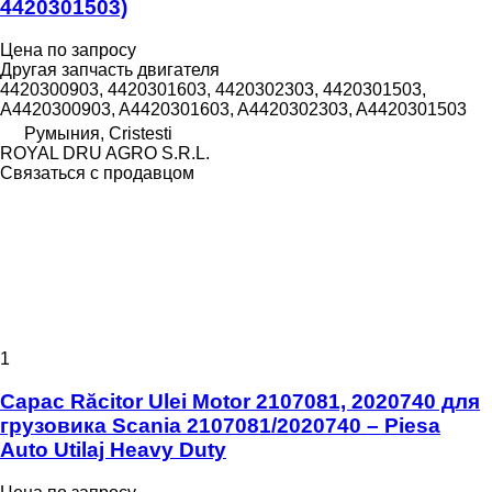
4420301503)
Цена по запросу
Другая запчасть двигателя
4420300903, 4420301603, 4420302303, 4420301503,
A4420300903, A4420301603, A4420302303, A4420301503
Румыния, Cristesti
ROYAL DRU AGRO S.R.L.
Связаться с продавцом
1
Capac Răcitor Ulei Motor 2107081, 2020740 для
грузовика Scania 2107081/2020740 – Piesa
Auto Utilaj Heavy Duty