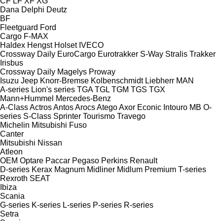
CF
LF
XF
XG
Dana
Delphi
Deutz
BF
Fleetguard
Ford
Cargo
F-MAX
Haldex
Hengst
Holset
IVECO
Crossway
Daily
EuroCargo
Eurotrakker
S-Way
Stralis
Trakker
Irisbus
Crossway
Daily
Magelys
Proway
Isuzu
Jeep
Knorr-Bremse
Kolbenschmidt
Liebherr
MAN
A-series
Lion's series
TGA
TGL
TGM
TGS
TGX
Mann+Hummel
Mercedes-Benz
A-Class
Actros
Antos
Arocs
Atego
Axor
Econic
Intouro
MB
O-
series
S-Class
Sprinter
Tourismo
Travego
Michelin
Mitsubishi Fuso
Canter
Mitsubishi
Nissan
Atleon
OEM
Optare
Paccar
Pegaso
Perkins
Renault
D-series
Kerax
Magnum
Midliner
Midlum
Premium
T-series
Rexroth
SEAT
Ibiza
Scania
G-series
K-series
L-series
P-series
R-series
Setra