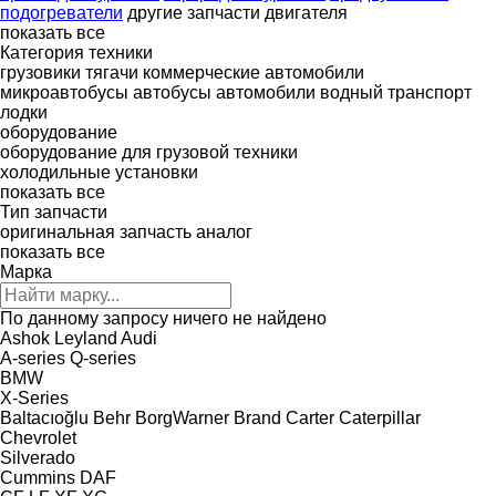
подогреватели
другие запчасти двигателя
показать все
Категория техники
грузовики
тягачи
коммерческие автомобили
микроавтобусы
автобусы
автомобили
водный транспорт
лодки
оборудование
оборудование для грузовой техники
холодильные установки
показать все
Тип запчасти
оригинальная запчасть
аналог
показать все
Марка
По данному запросу ничего не найдено
Ashok Leyland
Audi
A-series
Q-series
BMW
X-Series
Baltacıoğlu
Behr
BorgWarner
Brand
Carter
Caterpillar
Chevrolet
Silverado
Cummins
DAF