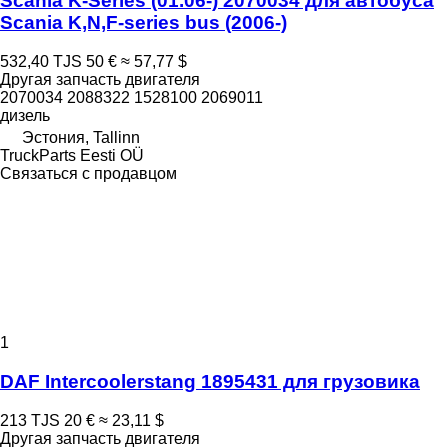
Scania K-Series (01.06-) 2070034 для автобуса
Scania K,N,F-series bus (2006-)
532,40 TJS
50 €
≈ 57,77 $
Другая запчасть двигателя
2070034 2088322 1528100 2069011
дизель
Эстония, Tallinn
TruckParts Eesti OÜ
Связаться с продавцом
1
DAF Intercoolerstang 1895431 для грузовика
213 TJS
20 €
≈ 23,11 $
Другая запчасть двигателя