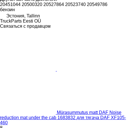
20451044 20500320 20527864 20523740 20549786
бензин
Эстония, Tallinn
TruckParts Eesti OÜ
Связаться с продавцом
Mürasummutus matt DAF Noise
reduction mat under the cab 1683832 для тягача DAF XF105-
460
8