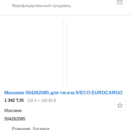
Маховик 504262085 для тягача IVECO EUROCARGO
1 342 TJS
126 €
≈ 145,60 $
Маховик
504262085
Румыния, Suceava