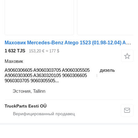
Маховик Mercedes-Benz Atego 1523 (01.98-12.04) A9060306605 для тягача Mercedes-Benz Atego, Atego 2, Atego 3 (1996-)
1 632 TJS
153,20 €
≈ 177 $
Маховик
A9060306605 A9060303705 A9060305505
дизель
A9060303005 A3630320105 9060306605
9060303705 9060305505...
Эстония, Tallinn
TruckParts Eesti OÜ