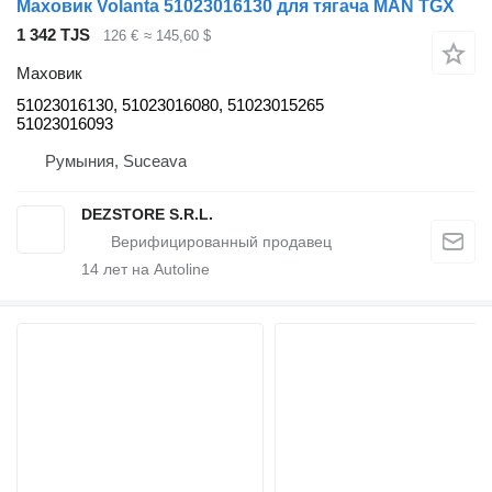
Маховик Volanta 51023016130 для тягача MAN TGX
1 342 TJS
126 €
≈ 145,60 $
Маховик
51023016130, 51023016080, 51023015265
51023016093
Румыния, Suceava
DEZSTORE S.R.L.
14
лет на Autoline