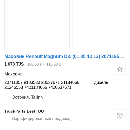
Маховик Renault Magnum Dxi (01.05-12.13) 20711957 для тягача Renault Magnum (1990-2014)
1 073 TJS
100,80 €
≈ 116,50 $
Маховик
20711957 8193939 20537671 21184666
дизель
21246953 7421184666 7420537671
Эстония, Tallinn
TruckParts Eesti OÜ