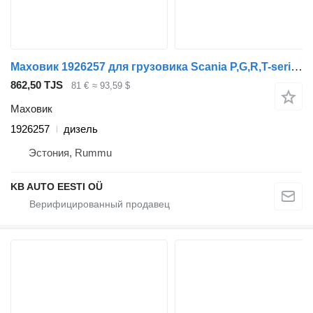
Маховик 1926257 для грузовика Scania P,G,R,T-series (2004-2017)
862,50 TJS
81 €
≈ 93,59 $
Маховик
1926257
дизель
Эстония, Rummu
KB AUTO EESTI OÜ