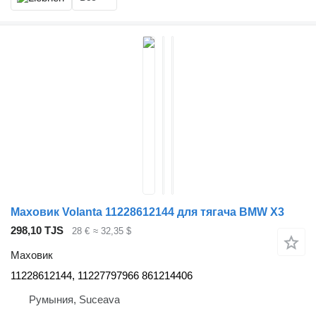
Маховик Volanta 11228612144 для тягача BMW X3
298,10 TJS
28 €
≈ 32,35 $
Маховик
11228612144, 11227797966 861214406
Румыния, Suceava