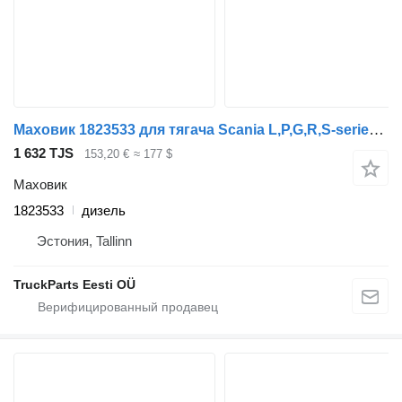
Маховик 1823533 для тягача Scania L,P,G,R,S-series (2016-)
1 632 TJS
153,20 €
≈ 177 $
Маховик
1823533
дизель
Эстония, Tallinn
TruckParts Eesti OÜ