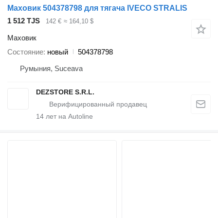
Маховик 504378798 для тягача IVECO STRALIS
1 512 TJS
142 €
≈ 164,10 $
Маховик
Состояние
новый
504378798
Румыния, Suceava
DEZSTORE S.R.L.
14
лет на Autoline