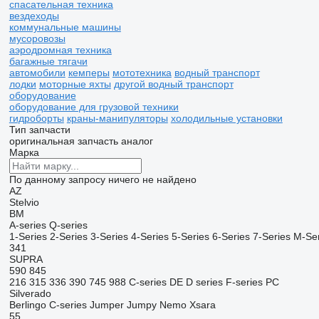
спасательная техника
вездеходы
коммунальные машины
мусоровозы
аэродромная техника
багажные тягачи
автомобили
кемперы
мототехника
водный транспорт
лодки
моторные яхты
другой водный транспорт
оборудование
оборудование для грузовой техники
гидроборты
краны-манипуляторы
холодильные установки
Тип запчасти
оригинальная запчасть
аналог
Марка
По данному запросу ничего не найдено
AZ
Stelvio
BM
A-series
Q-series
1-Series
2-Series
3-Series
4-Series
5-Series
6-Series
7-Series
M-Ser
341
SUPRA
590
845
216
315
336
390
745
988
C-series
DE
D series
F-series
PC
Silverado
Berlingo
C-series
Jumper
Jumpy
Nemo
Xsara
55