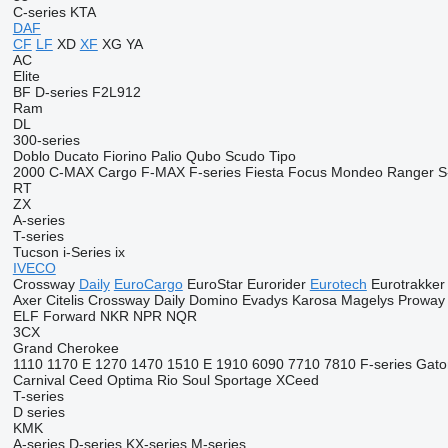
C-series
KTA
DAF
CF
LF
XD
XF
XG
YA
AC
Elite
BF
D-series
F2L912
Ram
DL
300-series
Doblo
Ducato
Fiorino
Palio
Qubo
Scudo
Tipo
2000
C-MAX
Cargo
F-MAX
F-series
Fiesta
Focus
Mondeo
Ranger
S
RT
ZX
A-series
T-series
Tucson
i-Series
ix
IVECO
Crossway
Daily
EuroCargo
EuroStar
Eurorider
Eurotech
Eurotrakker
Axer
Citelis
Crossway
Daily
Domino
Evadys
Karosa
Magelys
Proway
ELF
Forward
NKR
NPR
NQR
3CX
Grand Cherokee
1110
1170 E
1270
1470
1510 E
1910
6090
7710
7810
F-series
Gato
Carnival
Ceed
Optima
Rio
Soul
Sportage
XCeed
T-series
D series
KMK
A-series
D-series
KX-series
M-series