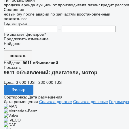
Тип объявления
продажа
аренда
аукцион
от производителя
лизинг
кредит
рассро
Состояние
новый
б/у
после аварии
по запчастям
восстановленный
показать все
Год выпуска
–
Не хватает фильтров?
Предложить изменение
Найдено:
-
показать
Найдено:
9611 объявлений
Показать
9611 объявлений:
Двигатели, мотор
Цена:
3 600 TJS - 230 000 TJS
Фильтр
Сортировка
:
Дата размещения
Дата размещения
Сначала дорогие
Сначала дешевые
Год выпус