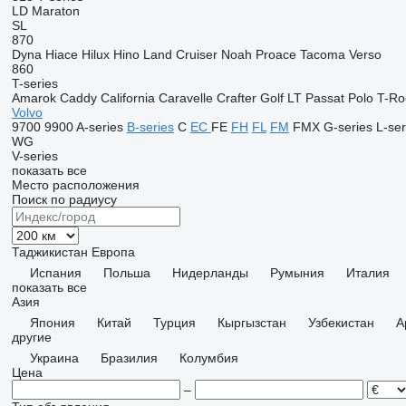
LD
Maraton
SL
870
Dyna
Hiace
Hilux
Hino
Land Cruiser
Noah
Proace
Tacoma
Verso
860
T-series
Amarok
Caddy
California
Caravelle
Crafter
Golf
LT
Passat
Polo
T-Ro
Volvo
9700
9900
A-series
B-series
C
EC
FE
FH
FL
FM
FMX
G-series
L-ser
WG
V-series
показать все
Место расположения
Поиск по радиусу
Таджикистан
Европа
Испания
Польша
Нидерланды
Румыния
Италия
показать все
Азия
Япония
Китай
Турция
Кыргызстан
Узбекистан
А
другие
Украина
Бразилия
Колумбия
Цена
–