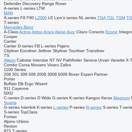
Defender
Discovery
Range Rover
A-series
L-series
LTM
MAN
A-series
F8
F90
L2000
LE
Lion's series
NL series
TGA
TGL
TGM
T
T-series
Mercedes-Benz
A-Class
Actros
Antos
Arocs
Atego
Axor
Citaro
Conecto
Econic
Integr
Cooper
Canter
Canter
D-series
FB
L-series
Pajero
Cityliner
Euroliner
Jetliner
Skyliner
Tourliner
Transliner
TS
Atleon
Cabstar
Interstar
NT
NV
Pathfinder
Serena
Urvan
Vanette
X-T
Combo
Corsa
Movano
Vivaro
Zafira
1100 Series
208
301
308
508
2008
3008
5008
Boxer
Expert
Partner
Porter
Buffalo
Elk
Ergo
Wisent
911
Cayenne
5002
C-series
D-series
D Wide
G-series
K-series
Kangoo
Kerax
Magnum
Scania
G-series
Interlink
K-series
L-series
P-series
R-series
S-series
T-seri
S-series
TopClass
Fortwo
Alpino
Urbino
Rexton
815
T-series