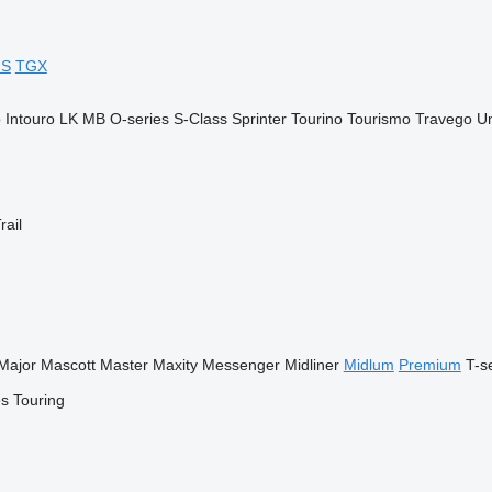
GS
TGX
o
Intouro
LK
MB
O-series
S-Class
Sprinter
Tourino
Tourismo
Travego
U
rail
Major
Mascott
Master
Maxity
Messenger
Midliner
Midlum
Premium
T-s
es
Touring