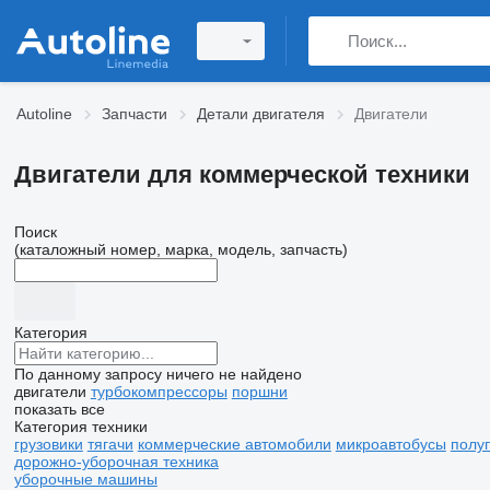
Autoline
Запчасти
Детали двигателя
Двигатели
Двигатели для коммерческой техники
Поиск
(каталожный номер, марка, модель, запчасть)
Категория
По данному запросу ничего не найдено
двигатели
турбокомпрессоры
поршни
показать все
Категория техники
грузовики
тягачи
коммерческие автомобили
микроавтобусы
полу
дорожно-уборочная техника
уборочные машины