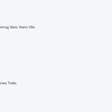
nimog
Vario
Viano
Vito
eries
Trafic