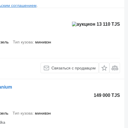
ьским соглашением
.
13 110 TJS
зель
Тип кузова
минивэн
Связаться с продавцом
tanium
149 000 TJS
зель
Тип кузова
минивэн
lka