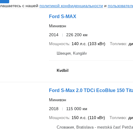
глашаетесь с нашей
политикой конфиденциальности
и
пользовател
Ford S-MAX
Минивэн
2014
226 200 км
Мощность
140 л.с. (103 кВт)
Топливо
ди
Швеция, Kungälv
Kvdbil
Ford S-Max 2.0 TDCi EcoBlue 150 Ti
Минивэн
2018
115 000 км
Мощность
150 л.с. (110 кВт)
Топливо
ди
Словакия, Bratislava - mestská časť Petrža