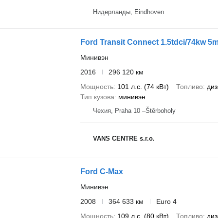
Нидерланды, Eindhoven
Ford Transit Connect 1.5tdci/74kw 5m
Минивэн
2016
296 120 км
Мощность
101 л.с. (74 кВт)
Топливо
диз
Тип кузова
минивэн
Чехия, Praha 10 –Štěrboholy
VANS CENTRE s.r.o.
Ford C-Max
Минивэн
2008
364 633 км
Euro 4
Мощность
109 л.с. (80 кВт)
Топливо
диз