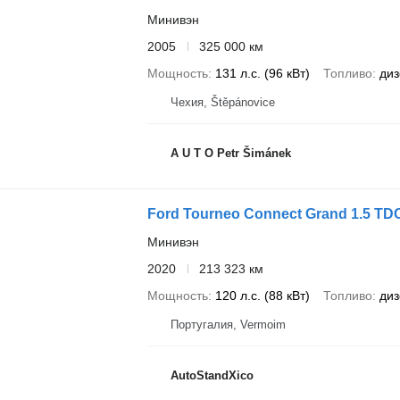
Минивэн
2005
325 000 км
Мощность
131 л.с. (96 кВт)
Топливо
диз
Чехия, Štěpánovice
A U T O Petr Šimánek
Ford Tourneo Connect Grand 1.5 TDC
Минивэн
2020
213 323 км
Мощность
120 л.с. (88 кВт)
Топливо
диз
Португалия, Vermoim
AutoStandXico