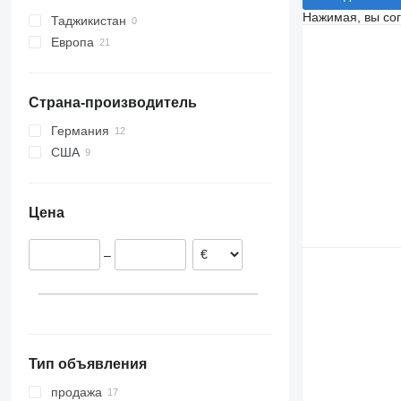
Нажимая, вы со
Vellfire
Таджикистан
Verso
Европа
Wish
Чехия
Нидерланды
Страна-производитель
Словакия
Германия
Германия
Швеция
США
Португалия
Литва
Цена
Испания
показать все
–
Тип объявления
продажа