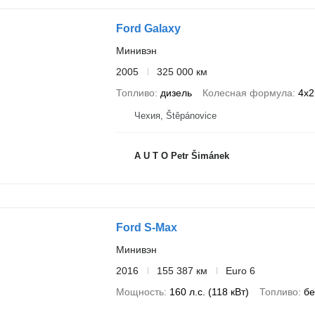
Ford Galaxy
Минивэн
2005
325 000 км
Топливо
дизель
Колесная формула
4x2
Чехия, Štěpánovice
A U T O Petr Šimánek
Ford S-Max
Минивэн
2016
155 387 км
Euro 6
Мощность
160 л.с. (118 кВт)
Топливо
бе