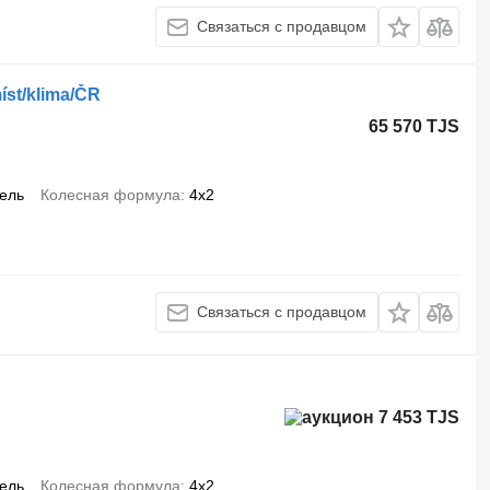
Связаться с продавцом
íst/klima/ČR
65 570 TJS
ель
Колесная формула
4x2
Связаться с продавцом
7 453 TJS
ель
Колесная формула
4x2