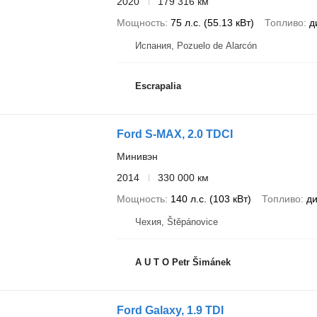
2020
179 316 км
Мощность
75 л.с. (55.13 кВт)
Топливо
д
Испания, Pozuelo de Alarcón
Escrapalia
Ford S-MAX, 2.0 TDCI
Минивэн
2014
330 000 км
Мощность
140 л.с. (103 кВт)
Топливо
ди
Чехия, Štěpánovice
A U T O Petr Šimánek
Ford Galaxy, 1.9 TDI