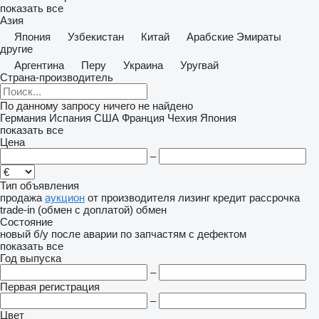
показать все
Азия
Япония
Узбекистан
Китай
Арабские Эмираты
другие
Аргентина
Перу
Украина
Уругвай
Страна-производитель
По данному запросу ничего не найдено
Германия
Испания
США
Франция
Чехия
Япония
показать все
Цена
–
Тип объявления
продажа
аукцион
от производителя
лизинг
кредит
рассрочка
trade-in (обмен с доплатой)
обмен
Состояние
новый
б/у
после аварии
по запчастям
с дефектом
показать все
Год выпуска
–
Первая регистрация
–
Цвет