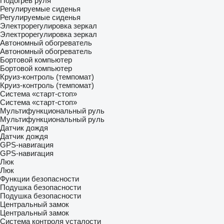
Подогрев руля
Регулируемые сиденья
Регулируемые сиденья
Электрорегулировка зеркал
Электрорегулировка зеркал
Автономный обогреватель
Автономный обогреватель
Бортовой компьютер
Бортовой компьютер
Круиз-контроль (темпомат)
Круиз-контроль (темпомат)
Система «старт-стоп»
Система «старт-стоп»
Мультифункциональный руль
Мультифункциональный руль
Датчик дождя
Датчик дождя
GPS-навигация
GPS-навигация
Люк
Люк
Функции безопасности
Подушка безопасности
Подушка безопасности
Центральный замок
Центральный замок
Система контроля усталости