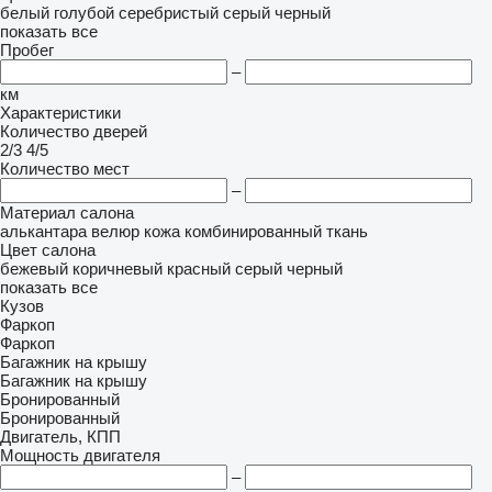
белый
голубой
серебристый
серый
черный
показать все
Пробег
–
км
Характеристики
Количество дверей
2/3
4/5
Количество мест
–
Материал салона
алькантара
велюр
кожа
комбинированный
ткань
Цвет салона
бежевый
коричневый
красный
серый
черный
показать все
Кузов
Фаркоп
Фаркоп
Багажник на крышу
Багажник на крышу
Бронированный
Бронированный
Двигатель, КПП
Мощность двигателя
–