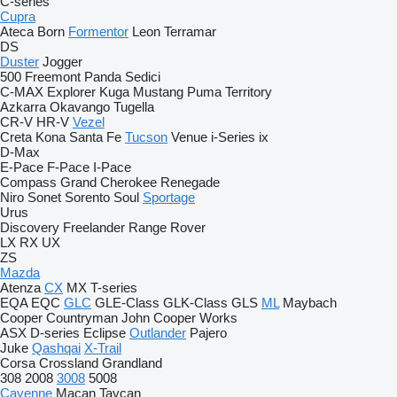
C-series
Cupra
Ateca
Born
Formentor
Leon
Terramar
DS
Duster
Jogger
500
Freemont
Panda
Sedici
C-MAX
Explorer
Kuga
Mustang
Puma
Territory
Azkarra
Okavango
Tugella
CR-V
HR-V
Vezel
Creta
Kona
Santa Fe
Tucson
Venue
i-Series
ix
D-Max
E-Pace
F-Pace
I-Pace
Compass
Grand Cherokee
Renegade
Niro
Sonet
Sorento
Soul
Sportage
Urus
Discovery
Freelander
Range Rover
LX
RX
UX
ZS
Mazda
Atenza
CX
MX
T-series
EQA
EQC
GLC
GLE-Class
GLK-Class
GLS
ML
Maybach
Cooper
Countryman
John Cooper Works
ASX
D-series
Eclipse
Outlander
Pajero
Juke
Qashqai
X-Trail
Corsa
Crossland
Grandland
308
2008
3008
5008
Cayenne
Macan
Taycan