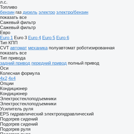
л.с.
Топливо
бензин
газ
дизель
электро
электро/бензин
показать все
Сажевый фильтр
Сажевый фильтр
Евро
Euro 1
Euro 3
Euro 4
Euro 5
Euro 6
Тип КПП
CVT
автомат
механика
полуавтомат
роботизированная
показать все
Тип привода
задний привод
передний привод
полный привод
Оси
Колесная формула
4x2
4x4
Опции
Кондиционер
Кондиционер
Электростеклоподъемники
Электростеклоподъемники
Усилитель руля
EPS
гидравлический
электрогидравлический
Подогрев сидений
Подогрев сидений
Подогрев руля