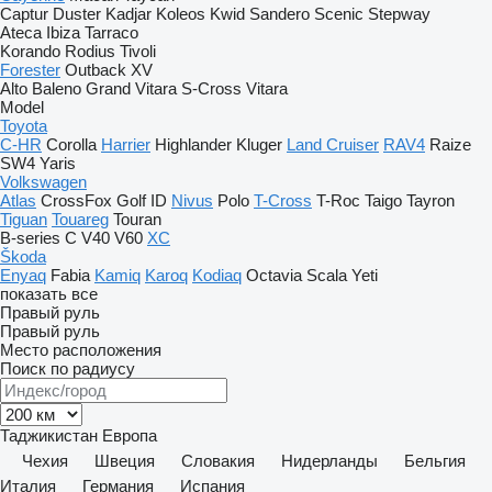
Captur
Duster
Kadjar
Koleos
Kwid
Sandero
Scenic
Stepway
Ateca
Ibiza
Tarraco
Korando
Rodius
Tivoli
Forester
Outback
XV
Alto
Baleno
Grand Vitara
S-Cross
Vitara
Model
Toyota
C-HR
Corolla
Harrier
Highlander
Kluger
Land Cruiser
RAV4
Raize
SW4
Yaris
Volkswagen
Atlas
CrossFox
Golf
ID
Nivus
Polo
T-Cross
T-Roc
Taigo
Tayron
Tiguan
Touareg
Touran
B-series
C
V40
V60
XC
Škoda
Enyaq
Fabia
Kamiq
Karoq
Kodiaq
Octavia
Scala
Yeti
показать все
Правый руль
Правый руль
Место расположения
Поиск по радиусу
Таджикистан
Европа
Чехия
Швеция
Словакия
Нидерланды
Бельгия
Италия
Германия
Испания