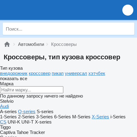
Автомобили
Кроссоверы
Кроссоверы, тип кузова кроссовер
Тип кузова
внедорожник
кроссовер
пикап
универсал
хэтчбек
показать все
Марка
По данному запросу ничего не найдено
Stelvio
Audi
A-series
Q-series
S-series
1-Series
2-Series
3-Series
6-Series
M-Series
X-Series
i-Series
CS
UNI-K
UNI-T
X-series
Tiggo
Captiva
Tahoe
Tracker