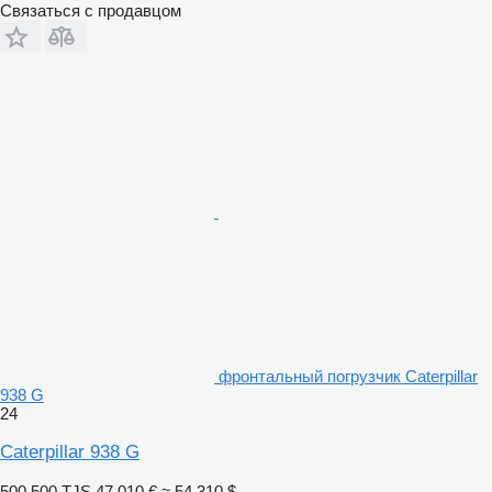
Связаться с продавцом
фронтальный погрузчик Caterpillar
938 G
24
Caterpillar 938 G
500 500 TJS
47 010 €
≈ 54 310 $