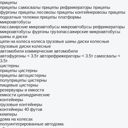
прицепы
прицепы самосвалы
прицепы рефрижераторы
прицепы
фургоны
прицепы лесовозы
прицепы контейнеровозы
прицепы
подкатные тележки
прицепы платформы
микроавтобусы
пассажирские микроавтобусы
микроавтобусы рефрижераторы
микроавтобусы фургоны
грузопассажирские микроавтобусы
шины и диски
цепи на колеса
колеса
грузовые шины
диски колесные
грузовые диски колесные
автомобили
коммерческие автомобили
автофургоны < 3.5т
авторефрижераторы < 3.5т
самосвалы <
3.5т
цистерны
прицепы цистерны
прицепы автоцистерны
полуприцепы цистерны
пищевые цистерны
резервуары и емкости
емкости цилиндрические
контейнеры
грузовые контейнеры
контейнеры 40 футов
кемперы
дома на колесах
полуинтегрированные автодома