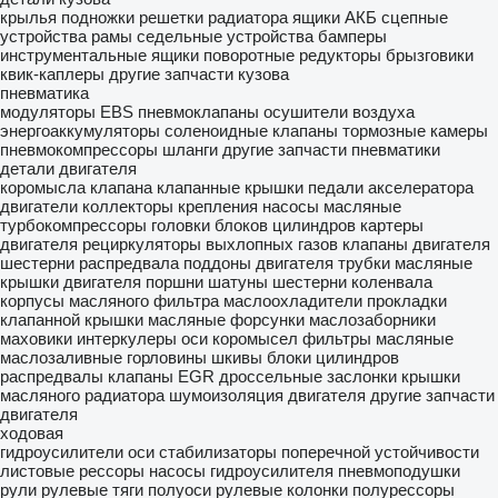
крылья
подножки
решетки радиатора
ящики АКБ
сцепные
устройства
рамы
седельные устройства
бамперы
инструментальные ящики
поворотные редукторы
брызговики
квик-каплеры
другие запчасти кузова
пневматика
модуляторы EBS
пневмоклапаны
осушители воздуха
энергоаккумуляторы
соленоидные клапаны
тормозные камеры
пневмокомпрессоры
шланги
другие запчасти пневматики
детали двигателя
коромысла клапана
клапанные крышки
педали акселератора
двигатели
коллекторы
крепления
насосы масляные
турбокомпрессоры
головки блоков цилиндров
картеры
двигателя
рециркуляторы выхлопных газов
клапаны двигателя
шестерни распредвала
поддоны двигателя
трубки масляные
крышки двигателя
поршни
шатуны
шестерни коленвала
корпусы масляного фильтра
маслоохладители
прокладки
клапанной крышки
масляные форсунки
маслозаборники
маховики
интеркулеры
оси коромысел
фильтры масляные
маслозаливные горловины
шкивы
блоки цилиндров
распредвалы
клапаны EGR
дроссельные заслонки
крышки
масляного радиатора
шумоизоляция двигателя
другие запчасти
двигателя
ходовая
гидроусилители
оси
стабилизаторы поперечной устойчивости
листовые рессоры
насосы гидроусилителя
пневмоподушки
рули
рулевые тяги
полуоси
рулевые колонки
полурессоры