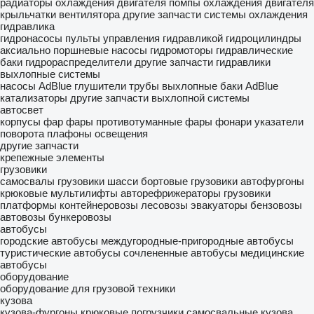
радиаторы охлаждения двигателя
помпы охлаждения двигателя
крыльчатки вентилятора
другие запчасти системы охлаждения
гидравлика
гидронасосы
пульты управления гидравликой
гидроцилиндры
аксиально поршневые насосы
гидромоторы
гидравлические
баки
гидрораспределители
другие запчасти гидравлики
выхлопные системы
насосы AdBlue
глушители
трубы выхлопные
баки AdBlue
катализаторы
другие запчасти выхлопной системы
автосвет
корпусы фар
фары
противотуманные фары
фонари
указатели
поворота
плафоны освещения
другие запчасти
крепежные элементы
грузовики
самосвалы
грузовики шасси
бортовые грузовики
автофургоны
крюковые мультилифты
авторефрижераторы
грузовики
платформы
контейнеровозы
лесовозы
эвакуаторы
бензовозы
автовозы
бункеровозы
автобусы
городские автобусы
междугородные-пригородные автобусы
туристические автобусы
сочлененные автобусы
медицинские
автобусы
оборудование
оборудование для грузовой техники
кузова
кузова-фургоны
крюковые погрузчики
самосвальные кузова