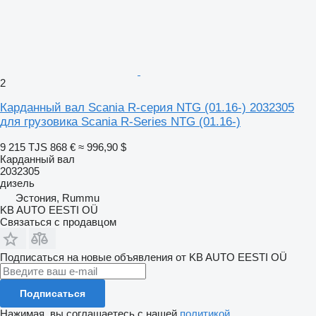
2
Карданный вал Scania R-серия NTG (01.16-) 2032305
для грузовика Scania R-Series NTG (01.16-)
9 215 TJS
868 €
≈ 996,90 $
Карданный вал
2032305
дизель
Эстония, Rummu
KB AUTO EESTI OÜ
Связаться с продавцом
Подписаться на новые объявления от KB AUTO EESTI OÜ
Подписаться
Нажимая, вы соглашаетесь с нашей
политикой