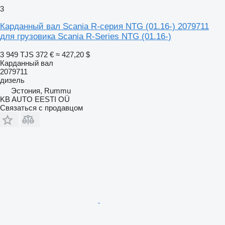
3
Карданный вал Scania R-серия NTG (01.16-) 2079711
для грузовика Scania R-Series NTG (01.16-)
3 949 TJS
372 €
≈ 427,20 $
Карданный вал
2079711
дизель
Эстония, Rummu
KB AUTO EESTI OÜ
Связаться с продавцом