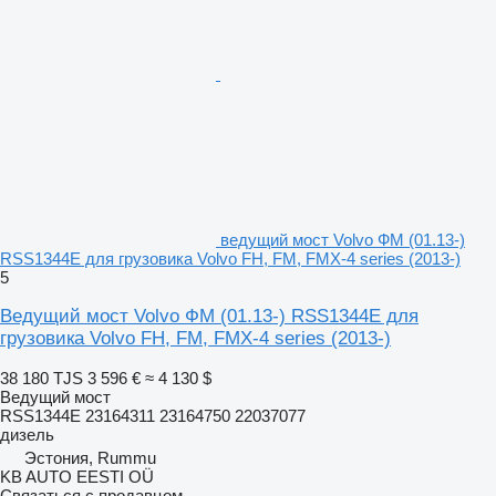
ведущий мост Volvo ФМ (01.13-)
RSS1344E для грузовика Volvo FH, FM, FMX-4 series (2013-)
5
Ведущий мост Volvo ФМ (01.13-) RSS1344E для
грузовика Volvo FH, FM, FMX-4 series (2013-)
38 180 TJS
3 596 €
≈ 4 130 $
Ведущий мост
RSS1344E 23164311 23164750 22037077
дизель
Эстония, Rummu
KB AUTO EESTI OÜ
Связаться с продавцом