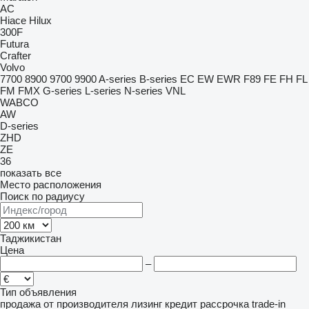
AC
Hiace
Hilux
300F
Futura
Crafter
Volvo
7700
8900
9700
9900
A-series
B-series
EC
EW
EWR
F89
FE
FH
FL
FM
FMX
G-series
L-series
N-series
VNL
WABCO
AW
D-series
ZHD
ZE
36
показать все
Место расположения
Поиск по радиусу
Таджикистан
Цена
–
Тип объявления
продажа
от производителя
лизинг
кредит
рассрочка
trade-in