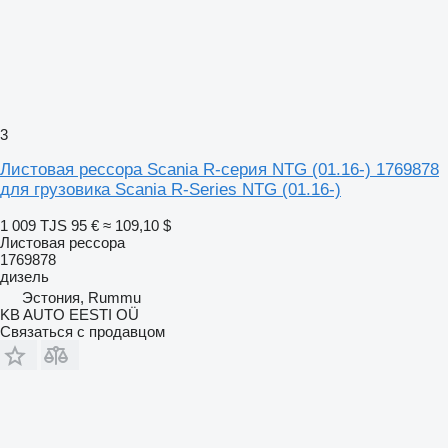
3
Листовая рессора Scania R-серия NTG (01.16-) 1769878
для грузовика Scania R-Series NTG (01.16-)
1 009 TJS
95 €
≈ 109,10 $
Листовая рессора
1769878
дизель
Эстония, Rummu
KB AUTO EESTI OÜ
Связаться с продавцом