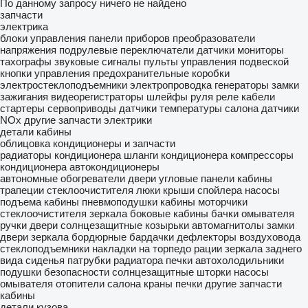
По данному запросу ничего не найдено
запчасти
электрика
блоки управления
панели приборов
преобразователи
напряжения
подрулевые переключатели
датчики
мониторы
тахографы
звуковые сигналы
пульты управления подвеской
кнопки управления
предохранительные коробки
электростеклоподъемники
электропроводка
генераторы
замки
зажигания
видеорегистраторы
шлейфы руля
реле
кабели
стартеры
сервоприводы
датчики температуры салона
датчики
NOx
другие запчасти электрики
детали кабины
облицовка
кондиционеры и запчасти
радиаторы кондиционера
шланги кондиционера
компрессоры
кондиционера
автокондиционеры
автономные обогреватели
двери
угловые панели кабины
трапеции стеклоочистителя
люки крыши
спойлера
насосы
подъема кабины
пневмоподушки кабины
моторчики
стеклоочистителя
зеркала боковые
кабины
бачки омывателя
ручки двери
солнцезащитные козырьки
автомагнитолы
замки
двери
зеркала бордюрные
бардачки
дефлекторы воздуховода
стеклоподъемники
накладки на торпедо
рации
зеркала заднего
вида
сиденья
патрубки радиатора печки
автохолодильники
подушки безопасности
солнцезащитные шторки
насосы
омывателя
отопители салона
краны печки
другие запчасти
кабины
детали кузова