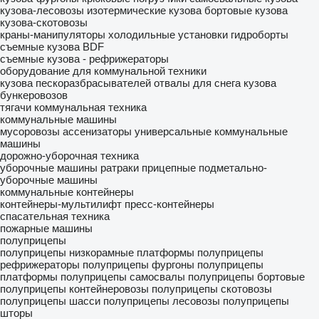
кузова-лесовозы
изотермические кузова
бортовые кузова
кузова-скотовозы
краны-манипуляторы
холодильные установки
гидроборты
съемные кузова BDF
съемные кузова - рефрижераторы
оборудование для коммунальной техники
кузова пескоразбрасывателей
отвалы для снега
кузова
бункеровозов
тягачи
коммунальная техника
коммунальные машины
мусоровозы
ассенизаторы
универсальные коммунальные
машины
дорожно-уборочная техника
уборочные машины
ратраки
прицепные подметально-
уборочные машины
коммунальные контейнеры
контейнеры-мультилифт
пресс-контейнеры
спасательная техника
пожарные машины
полуприцепы
полуприцепы низкорамные платформы
полуприцепы
рефрижераторы
полуприцепы фургоны
полуприцепы
платформы
полуприцепы самосвалы
полуприцепы бортовые
полуприцепы контейнеровозы
полуприцепы скотовозы
полуприцепы шасси
полуприцепы лесовозы
полуприцепы
шторы