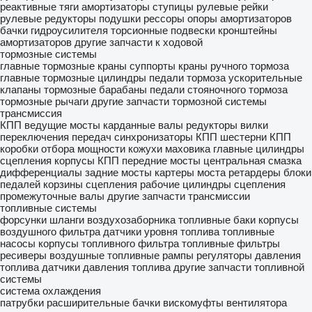
реактивные тяги
амортизаторы
ступицы
рулевые рейки
рулевые редукторы
подушки рессоры
опоры амортизаторов
бачки гидроусилителя
торсионные подвески
кронштейны
амортизаторов
другие запчасти к ходовой
тормозные системы
главные тормозные краны
суппорты
краны ручного тормоза
главные тормозные цилиндры
педали тормоза
ускорительные
клапаны
тормозные барабаны
педали стояночного тормоза
тормозные рычаги
другие запчасти тормозной системы
трансмиссия
КПП
ведущие мосты
карданные валы
редукторы
вилки
переключения передач
синхронизаторы КПП
шестерни КПП
коробки отбора мощности
кожухи маховика
главные цилиндры
сцепления
корпусы КПП
передние мосты
центральная смазка
дифференциалы
задние мосты
картеры моста
ретардеры
блоки
педалей
корзины сцепления
рабочие цилиндры сцепления
промежуточные валы
другие запчасти трансмиссии
топливные системы
форсунки
шланги воздухозаборника
топливные баки
корпусы
воздушного фильтра
датчики уровня топлива
топливные
насосы
корпусы топливного фильтра
топливные фильтры
ресиверы воздушные
топливные рампы
регуляторы давления
топлива
датчики давления топлива
другие запчасти топливной
системы
система охлаждения
патрубки
расширительные бачки
вискомуфты вентилятора