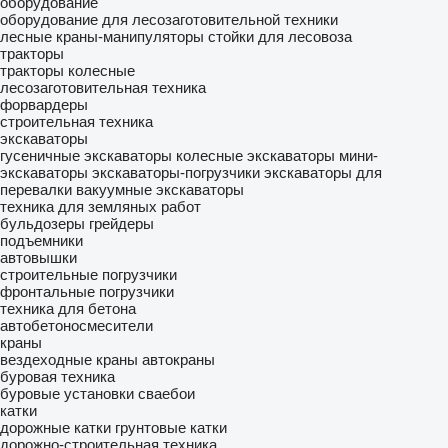
оборудование
оборудование для лесозаготовительной техники
лесные краны-манипуляторы
стойки для лесовоза
тракторы
тракторы колесные
лесозаготовительная техника
форвардеры
строительная техника
экскаваторы
гусеничные экскаваторы
колесные экскаваторы
мини-
экскаваторы
экскаваторы-погрузчики
экскаваторы для
перевалки
вакуумные экскаваторы
техника для земляных работ
бульдозеры
грейдеры
подъемники
автовышки
строительные погрузчики
фронтальные погрузчики
техника для бетона
автобетоносмесители
краны
вездеходные краны
автокраны
буровая техника
буровые установки
сваебои
катки
дорожные катки
грунтовые катки
дорожно-строительная техника