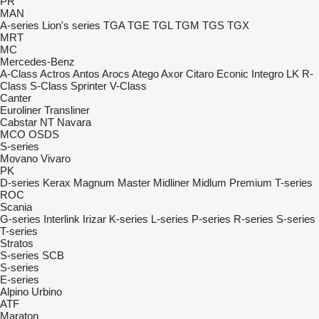
PR
MAN
A-series
Lion's series
TGA
TGE
TGL
TGM
TGS
TGX
MRT
MC
Mercedes-Benz
A-Class
Actros
Antos
Arocs
Atego
Axor
Citaro
Econic
Integro
LK
R-
Class
S-Class
Sprinter
V-Class
Canter
Euroliner
Transliner
Cabstar
NT
Navara
MCO
OSDS
S-series
Movano
Vivaro
PK
D-series
Kerax
Magnum
Master
Midliner
Midlum
Premium
T-series
ROC
Scania
G-series
Interlink
Irizar
K-series
L-series
P-series
R-series
S-series
T-series
Stratos
S-series
SCB
S-series
E-series
Alpino
Urbino
ATF
Maraton