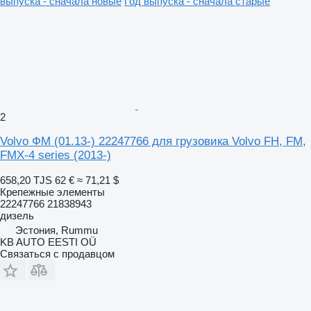
выпуска - сначала новые
Год выпуска - сначала старые
2
Volvo ФМ (01.13-) 22247766 для грузовика Volvo FH, FM,
FMX-4 series (2013-)
658,20 TJS
62 €
≈ 71,21 $
Крепежные элементы
22247766 21838943
дизель
Эстония, Rummu
KB AUTO EESTI OÜ
Связаться с продавцом