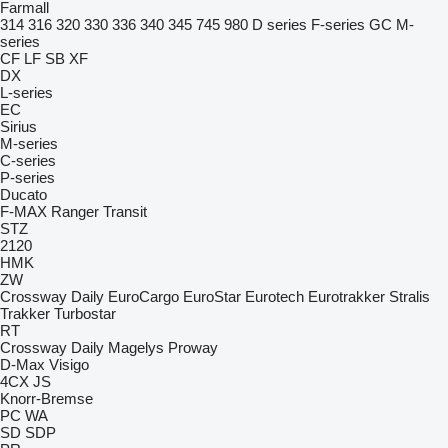
Farmall
314
316
320
330
336
340
345
745
980
D series
F-series
GC
M-
series
CF
LF
SB
XF
DX
L-series
EC
Sirius
M-series
C-series
P-series
Ducato
F-MAX
Ranger
Transit
STZ
2120
HMK
ZW
Crossway
Daily
EuroCargo
EuroStar
Eurotech
Eurotrakker
Stralis
Trakker
Turbostar
RT
Crossway
Daily
Magelys
Proway
D-Max
Visigo
4CX
JS
Knorr-Bremse
PC
WA
SD
SDP