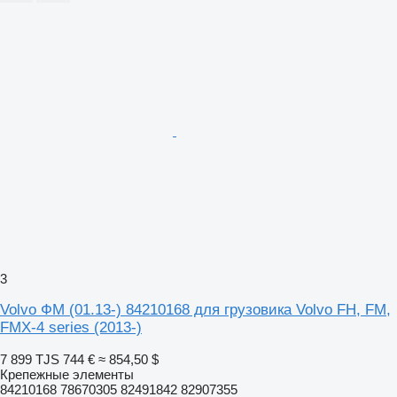
3
Volvo ФМ (01.13-) 84210168 для грузовика Volvo FH, FM,
FMX-4 series (2013-)
7 899 TJS
744 €
≈ 854,50 $
Крепежные элементы
84210168 78670305 82491842 82907355