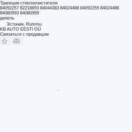
Трапеция стеклоочистителя
84092257 82218893 84044383 84024488 84092259 84024486
84080993 84080999
дизель
Эстония, Rummu
KB AUTO EESTI OÜ
Связаться с продавцом