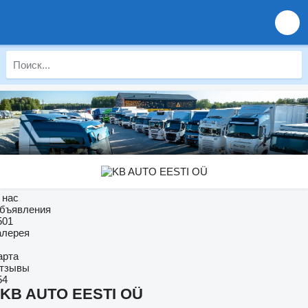
 нас
бъявления
501
алерея
арта
тзывы
54
KB AUTO EESTI OÜ