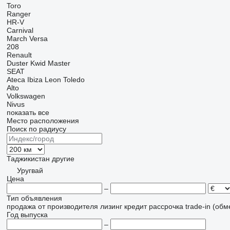
Toro
Ranger
HR-V
Carnival
March
Versa
208
Renault
Duster
Kwid
Master
SEAT
Ateca
Ibiza
Leon
Toledo
Alto
Volkswagen
Nivus
показать все
Место расположения
Поиск по радиусу
Таджикистан
другие
Уругвай
Цена
–
Тип объявления
продажа
от производителя
лизинг
кредит
рассрочка
trade-in (об
Год выпуска
–