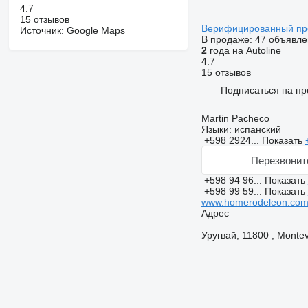
4.7
15 отзывов
Верифицированный п
Источник: Google Maps
В продаже:
47 объявле
2
года на Autoline
4.7
15 отзывов
Подписаться на пр
Martin Pacheco
Языки:
испанский
+598 2924...
Показать
Перезвонит
+598 94 96...
Показать
+598 99 59...
Показать
www.homerodeleon.com
Адрес
Уругвай, 11800 , Montevi