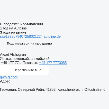
В продаже:
6 объявлений
1
год на Autoline
3
года на рынке
site1738579407258021224.autoline.de
Подписаться на продавца
Awad Alshogran
Языки:
немецкий, английский
+49 177 77...
Показать
+49 177 7770085
Перезвоните мне
gwb-g.com
Адрес
Германия, Северный Рейн, 41352, Korschenbroich, Ottostraße, 6