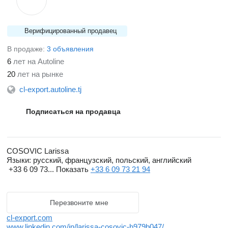
Верифицированный продавец
В продаже:
3 объявления
6
лет на Autoline
20
лет на рынке
cl-export.autoline.tj
Подписаться на продавца
COSOVIC Larissa
Языки:
русский, французский, польский, английский
+33 6 09 73...
Показать
+33 6 09 73 21 94
Перезвоните мне
cl-export.com
www.linkedin.com/in/larissa-cosovic-b979b047/