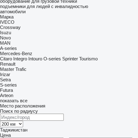
оборудование для грузовой техники
подъемники для людей с инвалидностью
автомобили
Марка
IVECO
Crossway
Isuzu
Novo
MAN
A-series
Mercedes-Benz
Citaro
Integro
Intouro
O-series
Sprinter
Tourismo
Renault
Master
Trafic
Irizar
Setra
S-series
Futura
Arteon
показать все
Место расположения
Поиск по радиусу
Таджикистан
Цена