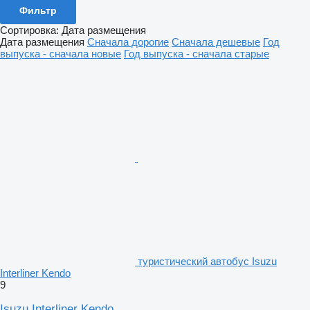
Фильтр
Сортировка
:
Дата размещения
Дата размещения
Сначала дорогие
Сначала дешевые
Год
выпуска - сначала новые
Год выпуска - сначала старые
туристический автобус Isuzu
Interliner Kendo
9
Isuzu Interliner Kendo