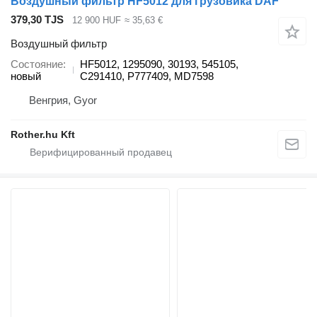
Воздушный фильтр HF5012 для грузовика DAF
379,30 TJS
12 900 HUF
≈ 35,63 €
Воздушный фильтр
Состояние
HF5012, 1295090, 30193, 545105,
новый
C291410, P777409, MD7598
Венгрия, Gyor
Rother.hu Kft