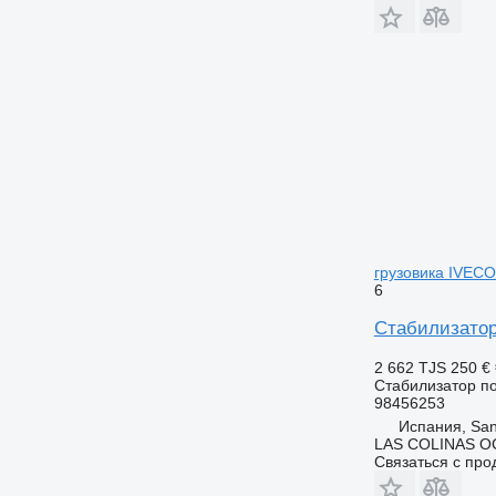
грузовика IVECO
6
Стабилизатор
2 662 TJS
250 €
Стабилизатор п
98456253
Испания, San
LAS COLINAS OC
Связаться с пр