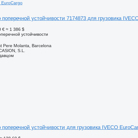
 EuroCargo
 поперечной устойчивости 7174873 для грузовика IVEC
0 €
≈ 1 386 $
оперечной устойчивости
t Pere Molanta, Barcelona
ASION, S.L.
одавцом
 поперечной устойчивости для грузовика IVECO EuroCar