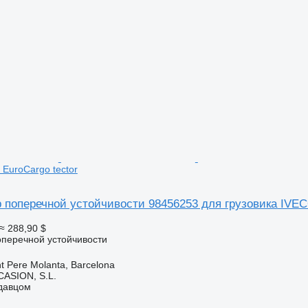
 EuroCargo tector
 поперечной устойчивости 98456253 для грузовика IVECO
≈ 288,90 $
оперечной устойчивости
t Pere Molanta, Barcelona
ASION, S.L.
одавцом