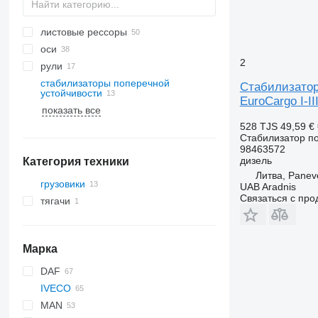
листовые рессоры
оси
2
рули
стабилизаторы поперечной
Стабилизатор 
устойчивости
EuroCargo I-II
показать все
528 TJS
49,59 €
Стабилизатор п
98463572
дизель
Категория техники
Литва, Panev
грузовики
UAB Aradnis
Связаться с пр
тягачи
Марка
DAF
IVECO
CF
F-MAX
MAN
LF
Daily