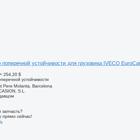
 поперечной устойчивости для грузовика IVECO EuroCar
≈ 254,20 $
оперечной устойчивости
t Pere Molanta, Barcelona
ASION, S.L.
одавцом
 запчасть?
у прямо сейчас!
ть