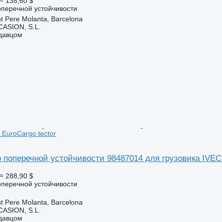
≈ 138,60 $
оперечной устойчивости
t Pere Molanta, Barcelona
ASION, S.L.
одавцом
 EuroCargo tector
 поперечной устойчивости 98487014 для грузовика IVECO
≈ 288,90 $
оперечной устойчивости
t Pere Molanta, Barcelona
ASION, S.L.
одавцом