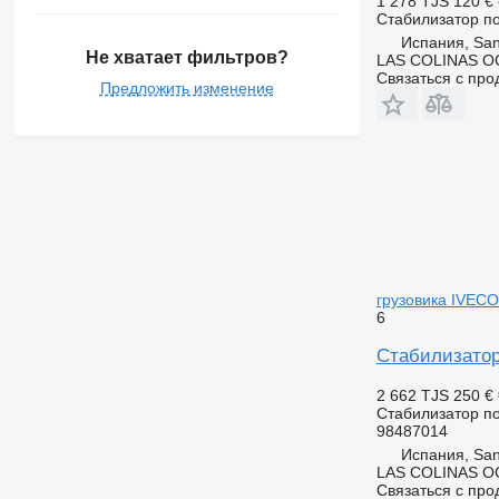
1 278 TJS
120 €
Стабилизатор п
Испания, San
Не хватает фильтров?
LAS COLINAS OC
Связаться с пр
Предложить изменение
грузовика IVECO
6
Стабилизатор
2 662 TJS
250 €
Стабилизатор п
98487014
Испания, San
LAS COLINAS OC
Связаться с пр