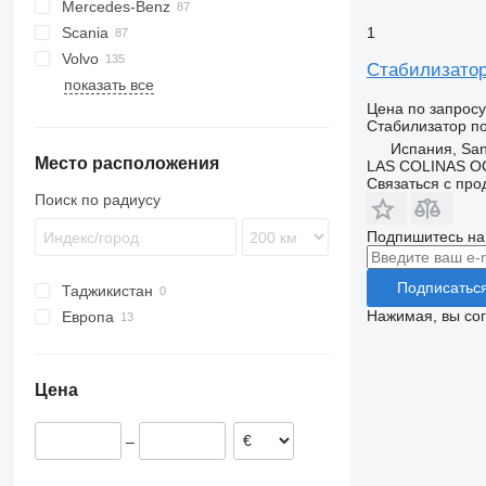
Mercedes-Benz
XF
EuroCargo
L2000
1
Scania
XG
EuroStar
LE
A-Class
Canter
Atleon
Magnum
Volvo
Eurotech
TGA
Actros
Cabstar
Mascott
R-series
Стабилизатор
показать все
Eurotrakker
TGL
Antos
Midliner
FE
Цена по запросу
Stralis
TGM
Arocs
Midlum
FH
Стабилизатор п
Trakker
TGS
Atego
Premium
FL
Испания, San
Место расположения
TGX
Axor
FM
LAS COLINAS OC
Связаться с пр
MB
FMX
Поиск по радиусу
G-series
Подпишитесь на
L-series
VNL
Подписатьс
Таджикистан
Нажимая, вы со
Европа
Испания
Литва
Цена
–