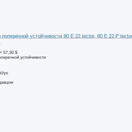
поперечной устойчивости 80 E 22 tector, 80 E 22 P tecto
I
≈ 57,30 $
оперечной устойчивости
ėžys
одавцом