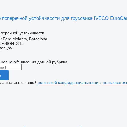
 поперечной устойчивости для грузовика IVECO EuroCar
оперечной устойчивости
t Pere Molanta, Barcelona
ASION, S.L.
одавцом
 новые объявления данной рубрики
я
глашаетесь с нашей
политикой конфиденциальности
и
пользовател