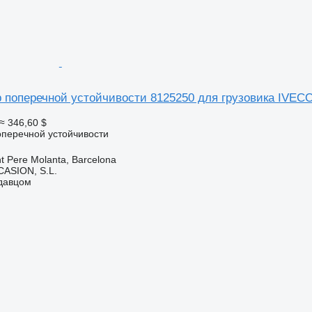
 поперечной устойчивости 8125250 для грузовика IVECO 
≈ 346,60 $
оперечной устойчивости
t Pere Molanta, Barcelona
ASION, S.L.
одавцом