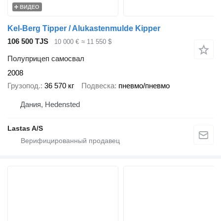
ВИДЕО
Kel-Berg Tipper / Alukastenmulde Kipper
106 500 TJS
10 000 €
≈ 11 550 $
Полуприцеп самосвал
2008
Грузопод.
36 570 кг
Подвеска
пневмо/пневмо
Дания, Hedensted
Lastas A/S