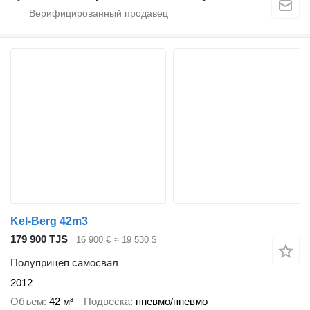
Kel-Berg 42m3
179 900 TJS
16 900 €
≈ 19 530 $
Полуприцеп самосвал
2012
Объем
42 м³
Подвеска
пневмо/пневмо