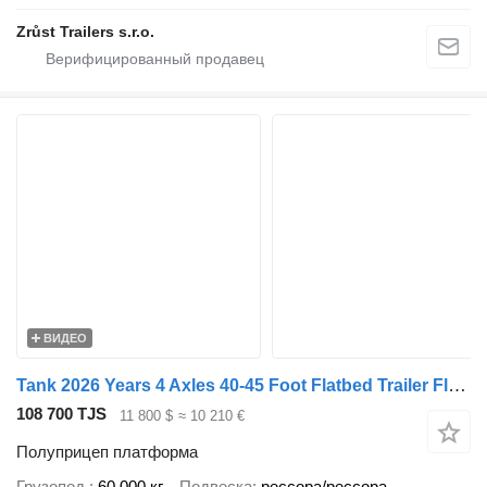
Zrůst Trailers s.r.o.
ВИДЕО
Tank 2026 Years 4 Axles 40-45 Foot Flatbed Trailer Flat Deck Semi Tra
108 700 TJS
11 800 $
≈ 10 210 €
Полуприцеп платформа
Грузопод.
60 000 кг
Подвеска
рессора/рессора