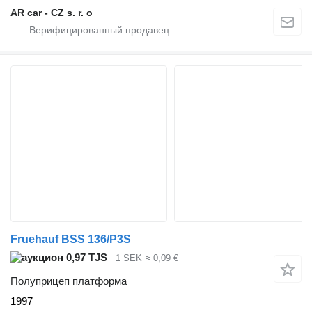
AR car - CZ s. r. o
Fruehauf BSS 136/P3S
0,97 TJS
1 SEK
≈ 0,09 €
Полуприцеп платформа
1997