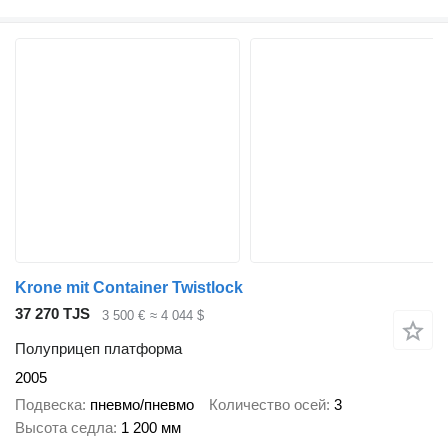
Krone mit Container Twistlock
37 270 TJS
3 500 €
≈ 4 044 $
Полуприцеп платформа
2005
Подвеска
пневмо/пневмо
Количество осей
3
Высота седла
1 200 мм