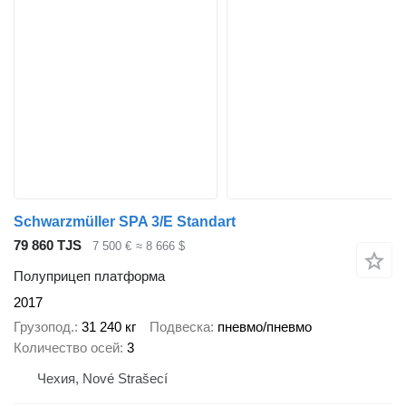
Schwarzmüller SPA 3/E Standart
79 860 TJS
7 500 €
≈ 8 666 $
Полуприцеп платформа
2017
Грузопод.
31 240 кг
Подвеска
пневмо/пневмо
Количество осей
3
Чехия, Nové Strašecí