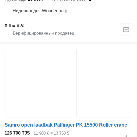
Нидерланды, Woudenberg
Xiffix B.V.
Samro open laadbak Palfinger PK 15500 Roller crane
126 700 TJS
11 900 €
≈ 13 750 $