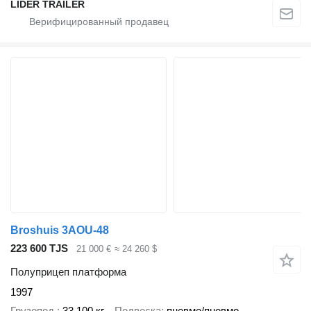
LİDER TRAİLER
Broshuis 3AOU-48
223 600 TJS
21 000 €
≈ 24 260 $
Полуприцеп платформа
1997
Грузопод.
33 100 кг
Подвеска
пневмо/пневмо