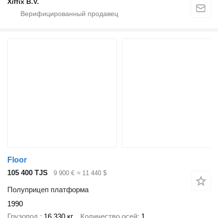
Xiffix B.V.
Floor
105 400 TJS
9 900 €
≈ 11 440 $
Полуприцеп платформа
1990
Грузопод.
16 330 кг
Количество осей
1