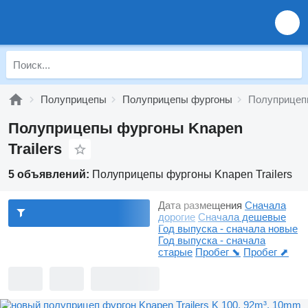
Полуприцепы
Полуприцепы фургоны
Полуприцепы
Полуприцепы фургоны Knapen
Trailers
5 объявлений:
Полуприцепы фургоны Knapen Trailers
Дата размещения
Сначала
дорогие
Сначала дешевые
Год выпуска - сначала новые
Год выпуска - сначала
старые
Пробег ⬊
Пробег ⬈