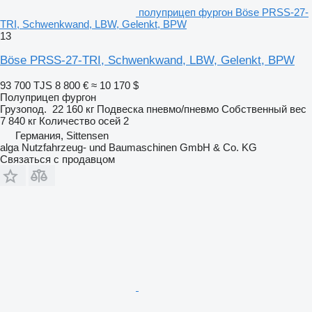
полуприцеп фургон Böse PRSS-27-
TRI, Schwenkwand, LBW, Gelenkt, BPW
13
Böse PRSS-27-TRI, Schwenkwand, LBW, Gelenkt, BPW
93 700 TJS
8 800 €
≈ 10 170 $
Полуприцеп фургон
Грузопод.
22 160 кг
Подвеска
пневмо/пневмо
Собственный вес
7 840 кг
Количество осей
2
Германия, Sittensen
alga Nutzfahrzeug- und Baumaschinen GmbH & Co. KG
Связаться с продавцом