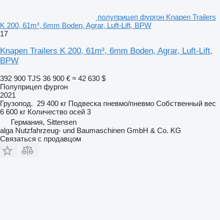
полуприцеп фургон Knapen Trailers
K 200, 61m³, 6mm Boden, Agrar, Luft-Lift, BPW
17
Knapen Trailers K 200, 61m³, 6mm Boden, Agrar, Luft-Lift,
BPW
392 900 TJS
36 900 €
≈ 42 630 $
Полуприцеп фургон
2021
Грузопод.
29 400 кг
Подвеска
пневмо/пневмо
Собственный вес
6 600 кг
Количество осей
3
Германия, Sittensen
alga Nutzfahrzeug- und Baumaschinen GmbH & Co. KG
Связаться с продавцом