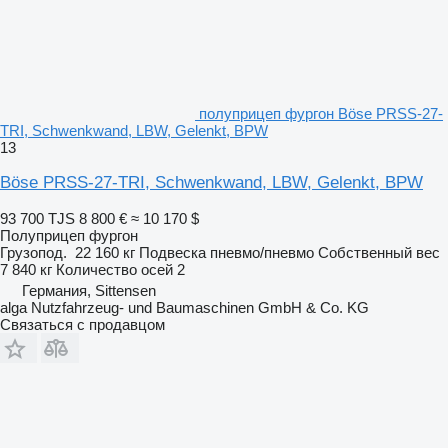
полуприцеп фургон Böse PRSS-27-
TRI, Schwenkwand, LBW, Gelenkt, BPW
13
Böse PRSS-27-TRI, Schwenkwand, LBW, Gelenkt, BPW
93 700 TJS
8 800 €
≈ 10 170 $
Полуприцеп фургон
Грузопод.
22 160 кг
Подвеска
пневмо/пневмо
Собственный вес
7 840 кг
Количество осей
2
Германия, Sittensen
alga Nutzfahrzeug- und Baumaschinen GmbH & Co. KG
Связаться с продавцом