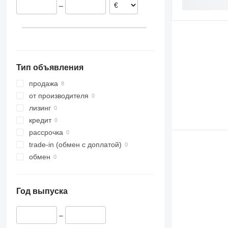
–
Бельгия
PK 18002
PK 18080
PK 18500
PK 20002
PK 22002-EH
Тип объявления
PK 23002
PK 23500
продажа
PK 32080
от производителя
PK 36002
лизинг
PK 42502
кредит
PK 65002
рассрочка
trade-in (обмен с доплатой)
обмен
Год выпуска
–