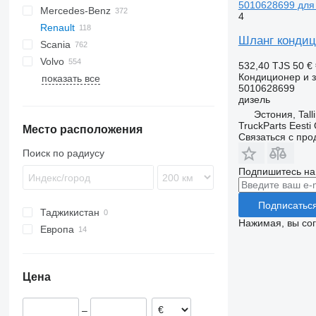
5010628699 для 
Mercedes-Benz
LF
Transit
EuroCargo
A-series
4
Renault
XF
EuroStar
TGA
A-Class
Canter
Canter
Atleon
Movano
Шланг кондици
Scania
Eurotech
TGL
Actros
L-series
Cabstar
Kerax
Volvo
Eurotrakker
TGM
Antos
Vanette
Magnum
R-series
Golf
532,40 TJS
50 €
Кондиционер и з
показать все
S-Way
TGS
Arocs
Master
S-series
LT
B-series
5010628699
Stralis
TGX
Atego
Midlum
Polo
FE
дизель
Trakker
Axor
Premium
Transporter
FH
Эстония, Tall
TruckParts Eesti
Место расположения
MB
FL
Premium 420
Связаться с пр
Vito
FM
Поиск по радиусу
FMX
Подпишитесь на
SD
VNL
Подписатьс
Таджикистан
Нажимая, вы со
Европа
Испания
Эстония
Цена
Португалия
Литва
–