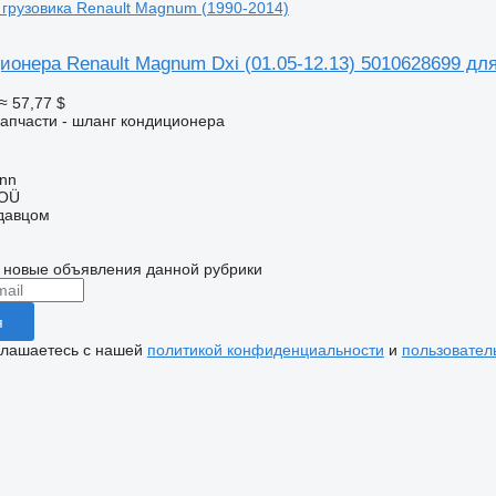
грузовика Renault Magnum (1990-2014)
онера Renault Magnum Dxi (01.05-12.13) 5010628699 для
≈ 57,77 $
апчасти - шланг кондиционера
inn
 OÜ
одавцом
 новые объявления данной рубрики
я
глашаетесь с нашей
политикой конфиденциальности
и
пользовател