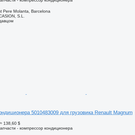
апчасти - компрессор кондиционера
t Pere Molanta, Barcelona
ASION, S.L.
одавцом
ондиционера 5010483009 для грузовика Renault Magnum
≈ 138,60 $
апчасти - компрессор кондиционера