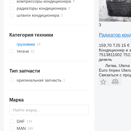
компрессоры кондиционера
радиаторы кондиционера
шланги кондиционера
3
Радиатор конд
Категория техники
грузовики
159,70 TJS
15 €
Кондиционер и з
тягачи
7513811002 7513
дизель
Литва, Utena
Euro Impex Uten
Тип запчасти
Связаться с пр
оригинальная запчасть
Марка
DAF
2-Series
C-series
MAN
X-Series
Jumper
CF
F-MAX
Daily