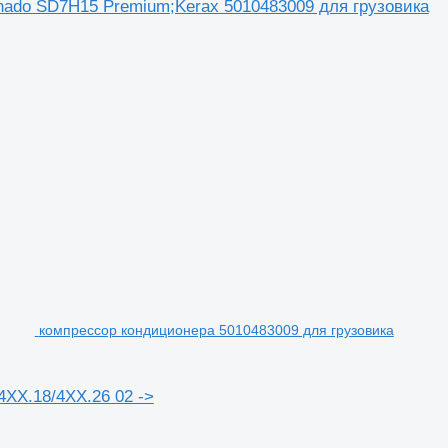
nado SD7H15 Premium;Kerax 5010483009 для грузовика
компрессор кондиционера 5010483009 для грузовика
XX.18/4XX.26 02 ->