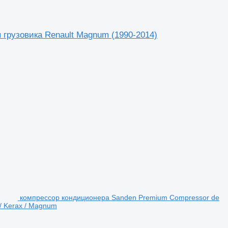
 грузовика Renault Magnum (1990-2014)
компрессор кондиционера Sanden Premium Compressor de
/ Kerax / Magnum