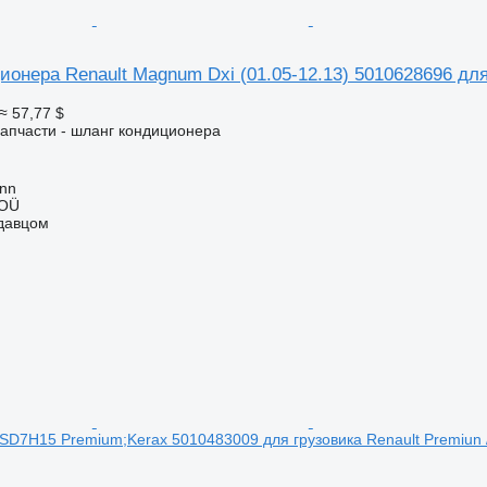
онера Renault Magnum Dxi (01.05-12.13) 5010628696 для
≈ 57,77 $
апчасти - шланг кондиционера
inn
 OÜ
одавцом
 SD7H15 Premium;Kerax 5010483009 для грузовика Renault Premiun 