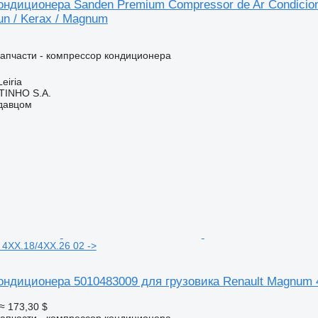
ондиционера Sanden Premium Compressor de Ar Condicio
un / Kerax / Magnum
апчасти - компрессор кондиционера
eiria
TINHO S.A.
одавцом
4XX.18/4XX.26 02 ->
ондиционера 5010483009 для грузовика Renault Magnum 4
≈ 173,30 $