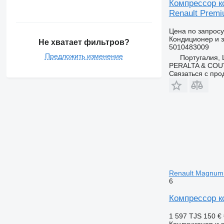
Компрессор к
Renault Premi
Цена по запросу
Кондиционер и з
Не хватает фильтров?
5010483009
Предложить изменение
Португалия, L
PERALTA & COU
Связаться с пр
Renault Magnum 
6
Компрессор к
1 597 TJS
150 €