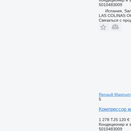
Кондиционер и з
5010483009
Испания, San
LAS COLINAS OC
Связаться с пр
Renault Magnum
5
Компрессор к
1 278 TJS
120 €
Кондиционер и з
5010483009