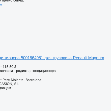
у прямо сейчас!
ть
диционера 5001864981 для грузовика Renault Magnum
≈ 115,50 $
апчасти - радиатор кондиционера
t Pere Molanta, Barcelona
ASION, S.L.
одавцом