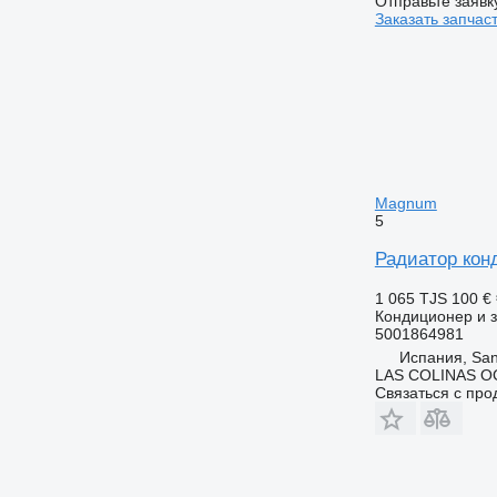
Отправьте заявк
Заказать запчас
Magnum
5
Радиатор кон
1 065 TJS
100 €
Кондиционер и з
5001864981
Испания, San
LAS COLINAS OC
Связаться с пр