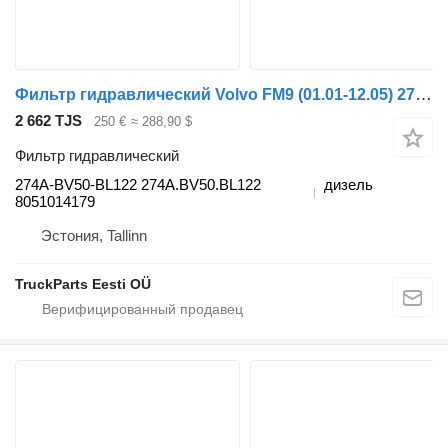
Фильтр гидравлический Volvo FM9 (01.01-12.05) 274A-BV50-BL122 для тягача Volvo FM7-FM12, FM, FMX (1998-2014)
2 662 TJS
250 €
≈ 288,90 $
Фильтр гидравлический
274A-BV50-BL122 274A.BV50.BL122
дизель
8051014179
Эстония, Tallinn
TruckParts Eesti OÜ