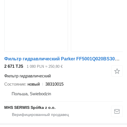
Фильтр гидравлический Parker FF5001Q020BS30GT12 38310015 для крана-манипулятора
2 671 TJS
1 080 PLN
≈ 250,80 €
Фильтр гидравлический
Состояние
новый
38310015
Польша, Swiebodzin
MHS SERWIS Spółka z o.o.