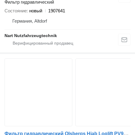
Фильтр гидравлический
Состояние
новый
1907641
Германия, Altdorf
Nart Nutzfahrzeugtechnik
Фильтр гидравлический Olsbergs Hiab Loglift PV91/PV90 9826521 0580 для крана-манипулятора