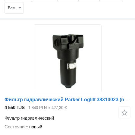
Все
Фильтр гидравлический Parker Loglift 38310023 (nowy typ) 70T210QEBPKG201 для крана-манипулятора
4 550 TJS
1 840 PLN
≈ 427,30 €
Фильтр гидравлический
Состояние
новый