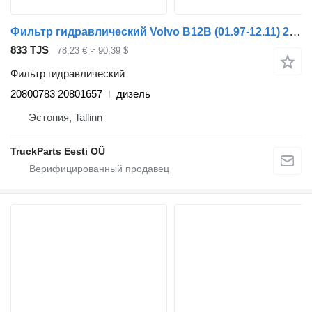
Фильтр гидравлический Volvo B12B (01.97-12.11) 20800783 для автобуса Volvo B6, B7, B9, B10, B12 bus (1978-2011)
833 TJS
78,23 €
≈ 90,39 $
Фильтр гидравлический
20800783 20801657
дизель
Эстония, Tallinn
TruckParts Eesti OÜ