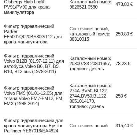
Olsbergs Hiab Loglift
Каталожный номер:
473,80 €
PV91/PV90 для крана-
9826521 0580
манипулятора
Фильтр гидравлический
Состояние: новый,
Parker
каталожный номер:
250,80 €
FF5001Q020BS30GT12 для
38310015
крана-манипулятора
Фильтр гидравлический
Каталожный номер:
Volvo B12B (01.97-12.11) для
20800783 20801657,
78,23 €
автобуса Volvo B6, B7, B9,
топливо: дизель
B10, B12 bus (1978-2011)
Каталожный номер:
Фильтр гидравлический
274A-BV50-BL122
Volvo FM9 (01.01-12.05) для
274A.BV50.BL122
250 €
тягача Volvo FM7-FM12, FM,
8051014179,
FMX (1998-2014)
топливо: дизель
Фильтр гидравлический для
крана-манипулятора Epsilon
Состояние: новый
315,40 €
Palfinger YE67016/EA4924