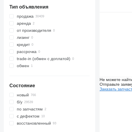
Vario
Тип объявления
Viano
Vito
продажа
аренда
от производителя
лизинг
кредит
рассрочка
trade-in (обмен с доплатой)
обмен
Не можете найти
Отправьте заявк
Состояние
Заказать запчас
новый
б/у
по запчастям
с дефектом
восстановленный