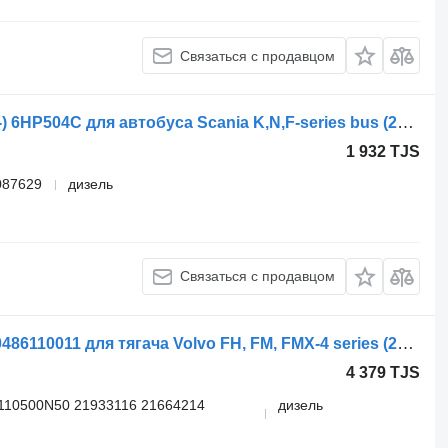
Связаться с продавцом
Блок управления ZF K-series (01.06-) 6HP504C для автобуса Scania K,N,F-series bus (2006-)
1 932 TJS
087629
дизель
Связаться с продавцом
Блок управления Volvo FH (01.12-) 0486110011 для тягача Volvo FH, FM, FMX-4 series (2013-)
4 379 TJS
110500N50 21933116 21664214
дизель