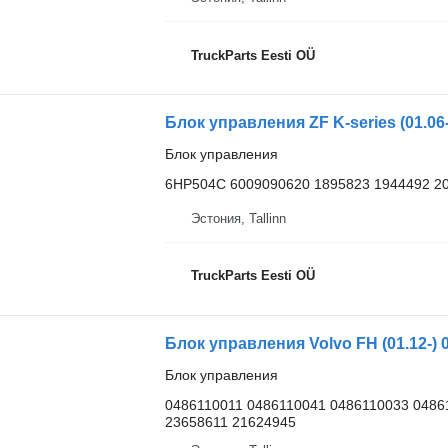
TruckParts Eesti OÜ
Блок управления
6HP504C 6009090620 1895823 1944492 2
Эстония, Tallinn
TruckParts Eesti OÜ
Блок управления
0486110011 0486110041 0486110033 0486
23658611 21624945