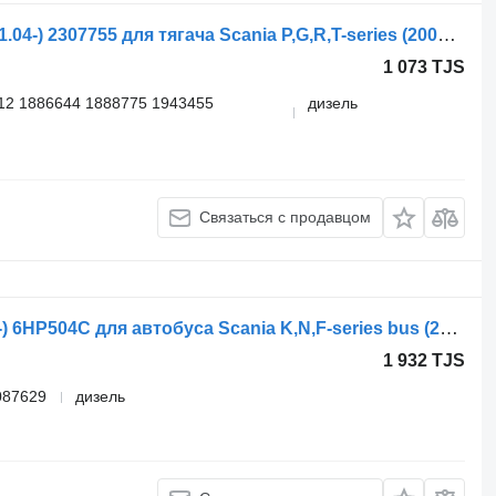
Блок управления Scania R-series (01.04-) 2307755 для тягача Scania P,G,R,T-series (2004-2017)
1 073 TJS
12 1886644 1888775 1943455
дизель
Связаться с продавцом
Блок управления ZF K-series (01.06-) 6HP504C для автобуса Scania K,N,F-series bus (2006-)
1 932 TJS
087629
дизель