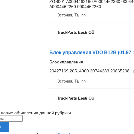
ZGS001 A0004462160 A0004462360 00044
A0004462260 0004462260
Эстония, Tallinn
TruckParts Eesti OÜ
Блок управления
20427169 20514900 20744283 20865208
Эстония, Tallinn
TruckParts Eesti OÜ
 новые объявления данной рубрики
я