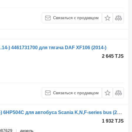
Связаться с продавцом
4-) 4461731700 для тягача DAF XF106 (2014-)
2 645 TJS
Связаться с продавцом
Блок управления ZF K-series (01.06-) 6HP504C для автобуса Scania K,N,F-series bus (2006-)
1 932 TJS
087629
дизель