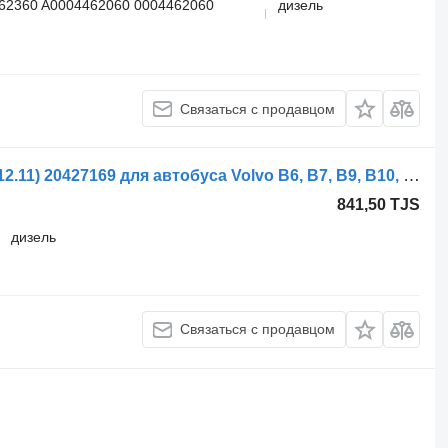
62360 A0004462060 0004462060
дизель
Связаться с продавцом
Блок управления VDO B12B (01.97-12.11) 20427169 для автобуса Volvo B6, B7, B9, B10, B12 bus (1978-2011)
841,50 TJS
дизель
Связаться с продавцом