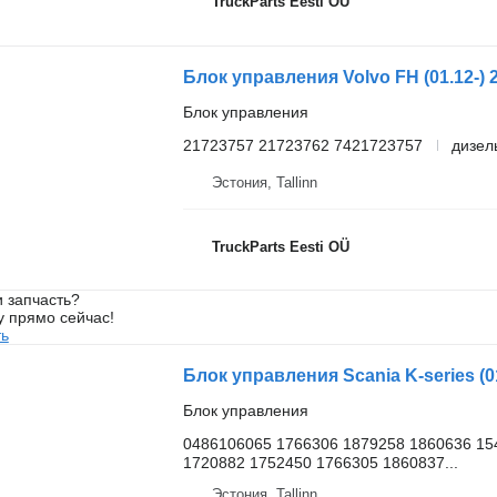
TruckParts Eesti OÜ
Блок управления Volvo FH (01.12-) 2
Блок управления
21723757 21723762 7421723757
дизел
Эстония, Tallinn
TruckParts Eesti OÜ
 запчасть?
у прямо сейчас!
ть
Блок управления
0486106065 1766306 1879258 1860636 15
1720882 1752450 1766305 1860837...
Эстония, Tallinn