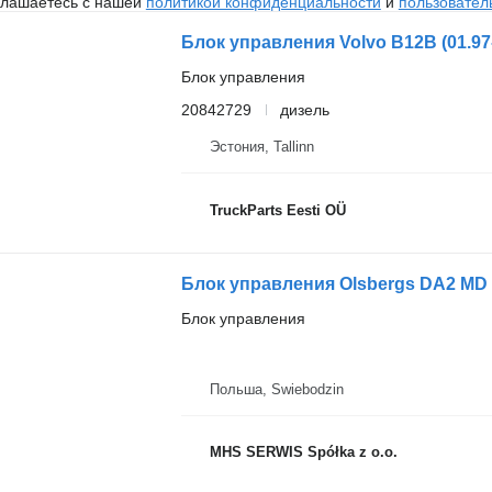
глашаетесь с нашей
политикой конфиденциальности
и
пользовател
Блок управления
20842729
дизель
Эстония, Tallinn
TruckParts Eesti OÜ
Блок управления Olsbergs DA2 MD 
Блок управления
Польша, Swiebodzin
MHS SERWIS Spółka z o.o.