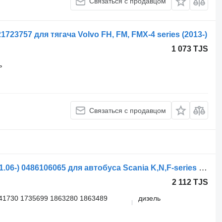
Связаться с продавцом
1723757 для тягача Volvo FH, FM, FMX-4 series (2013-)
1 073 TJS
ь
Связаться с продавцом
Блок управления Scania K-series (01.06-) 0486106065 для автобуса Scania K,N,F-series bus (2006-)
2 112 TJS
41730 1735699 1863280 1863489
дизель