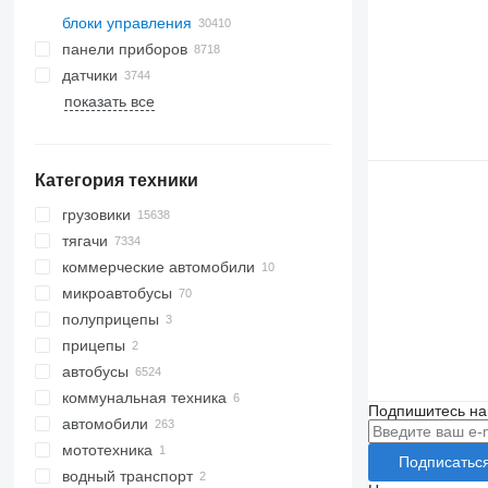
блоки управления
панели приборов
датчики
показать все
Категория техники
грузовики
тягачи
коммерческие автомобили
микроавтобусы
полуприцепы
прицепы
автобусы
коммунальная техника
Подпишитесь на
автомобили
дорожно-уборочная техника
мототехника
коммунальные машины
пескоразбрасыватели
Подписатьс
водный транспорт
уборочные машины
мусоровозы