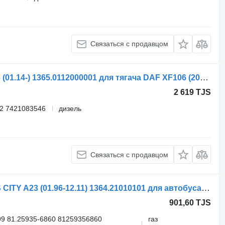
Связаться с продавцом
Блок управления Continental XF106 (01.14-) 1365.0112000001 для тягача DAF XF106 (2014-)
2 619 TJS
2 7421083546
дизель
Связаться с продавцом
Блок управления Continental LIONS CITY A23 (01.96-12.11) 1364.21010101 для автобуса MAN Lion's bus (1991-)
901,60 TJS
99 81.25935-6860 81259356860
газ