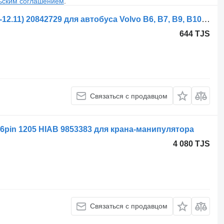
ьским соглашением
.
Блок управления Volvo B12B (01.97-12.11) 20842729 для автобуса Volvo B6, B7, B9, B10, B12 bus (1978-2011)
644 TJS
Связаться с продавцом
6pin 1205 HIAB 9853383 для крана-манипулятора
4 080 TJS
Связаться с продавцом