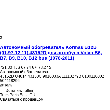
3
Автономный обогреватель Kormas B12B
(01.97-12.11) 43152D для автобуса Volvo B6,
B7, B9, B10, B12 bus (1978-2011)
721,30 TJS
67,74 €
≈ 78,27 $
Автономный обогреватель
43152D U4814 43150C 9810033A 11113279B 0130110002
504118296
дизель
Эстония, Tallinn
TruckParts Eesti OÜ
Связаться с продавцом