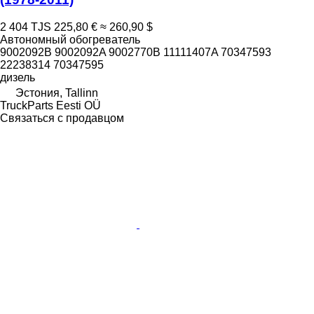
2 404 TJS
225,80 €
≈ 260,90 $
Автономный обогреватель
9002092B 9002092A 9002770B 11111407A 70347593
22238314 70347595
дизель
Эстония, Tallinn
TruckParts Eesti OÜ
Связаться с продавцом