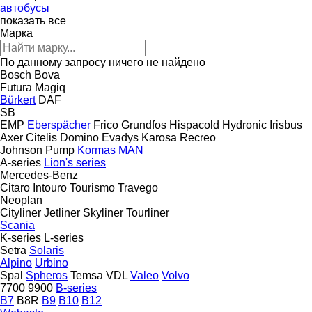
автобусы
показать все
Марка
По данному запросу ничего не найдено
Bosch
Bova
Futura
Magiq
Bürkert
DAF
SB
EMP
Eberspächer
Frico
Grundfos
Hispacold
Hydronic
Irisbus
Axer
Citelis
Domino
Evadys
Karosa
Recreo
Johnson Pump
Kormas
MAN
A-series
Lion's series
Mercedes-Benz
Citaro
Intouro
Tourismo
Travego
Neoplan
Cityliner
Jetliner
Skyliner
Tourliner
Scania
K-series
L-series
Setra
Solaris
Alpino
Urbino
Spal
Spheros
Temsa
VDL
Valeo
Volvo
7700
9900
B-series
B7
B8R
B9
B10
B12