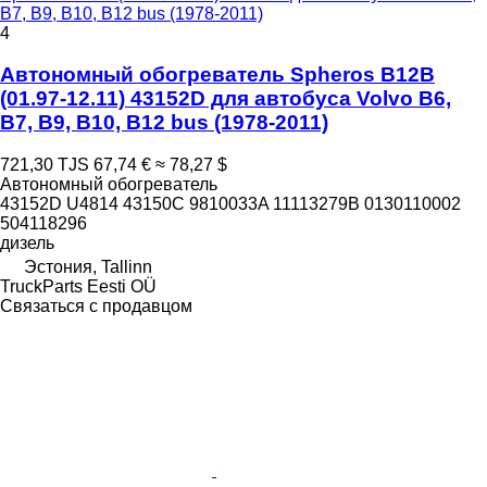
B7, B9, B10, B12 bus (1978-2011)
4
Автономный обогреватель Spheros B12B
(01.97-12.11) 43152D для автобуса Volvo B6,
B7, B9, B10, B12 bus (1978-2011)
721,30 TJS
67,74 €
≈ 78,27 $
Автономный обогреватель
43152D U4814 43150C 9810033A 11113279B 0130110002
504118296
дизель
Эстония, Tallinn
TruckParts Eesti OÜ
Связаться с продавцом