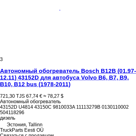
3
Автономный обогреватель Bosch B12B (01.97-
12.11) 43152D для автобуса Volvo B6, B7, B9,
B10, B12 bus (1978-2011)
721,30 TJS
67,74 €
≈ 78,27 $
Автономный обогреватель
43152D U4814 43150C 9810033A 11113279B 0130110002
504118296
дизель
Эстония, Tallinn
TruckParts Eesti OÜ
Связаться с продавцом