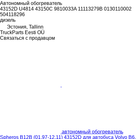
Автономный обогреватель
43152D U4814 43150C 9810033A 11113279B 0130110002
504118296
дизель
Эстония, Tallinn
TruckParts Eesti OÜ
Связаться с продавцом
автономный обогреватель
Spheros B12B (01.97-12.11) 43152D для автобуса Volvo B6,