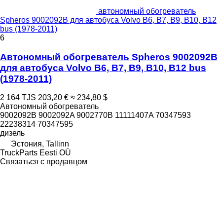
автономный обогреватель
Spheros 9002092B для автобуса Volvo B6, B7, B9, B10, B12
bus (1978-2011)
6
Автономный обогреватель Spheros 9002092B
для автобуса Volvo B6, B7, B9, B10, B12 bus
(1978-2011)
2 164 TJS
203,20 €
≈ 234,80 $
Автономный обогреватель
9002092B 9002092A 9002770B 11111407A 70347593
22238314 70347595
дизель
Эстония, Tallinn
TruckParts Eesti OÜ
Связаться с продавцом