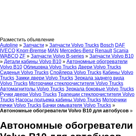
Разместить объявление
Autoline
»
Запчасти
»
Запчасти Volvo Trucks
Bosch
DAF
IVECO
Knorr-Bremse
MAN
Mercedes-Benz
Renault
Scania
WABCO
ZF
»
Запчасти Volvo B-series
»
Запчасти Volvo B10
»
Детали кабины Volvo B10
»
Автономные обогреватели
Volvo B10
Облицовка Volvo Trucks
Двери Volvo Trucks
Сиденья Volvo Trucks
Спойлера Volvo Trucks
Кабины Volvo
Trucks
Замки двери Volvo Trucks
Зеркала заднего вида
Volvo Trucks
Моторчики стеклоочистителя Volvo Trucks
Автомагнитолы Volvo Trucks
Зеркала боковые Volvo Trucks
Ручки двери Volvo Trucks
Трапеции стеклоочистителя Volvo
Trucks
Насосы подъема кабины Volvo Trucks
Моторчики
печки Volvo Trucks
Бачки омывателя Volvo Trucks
»
Автономные обогреватели Volvo B10 для автобусов
»
Автономные обогреватели