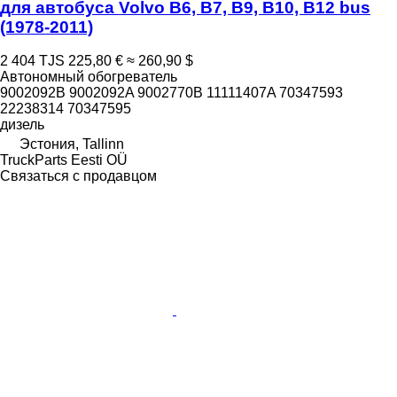
для автобуса Volvo B6, B7, B9, B10, B12 bus
(1978-2011)
2 404 TJS
225,80 €
≈ 260,90 $
Автономный обогреватель
9002092B 9002092A 9002770B 11111407A 70347593
22238314 70347595
дизель
Эстония, Tallinn
TruckParts Eesti OÜ
Связаться с продавцом