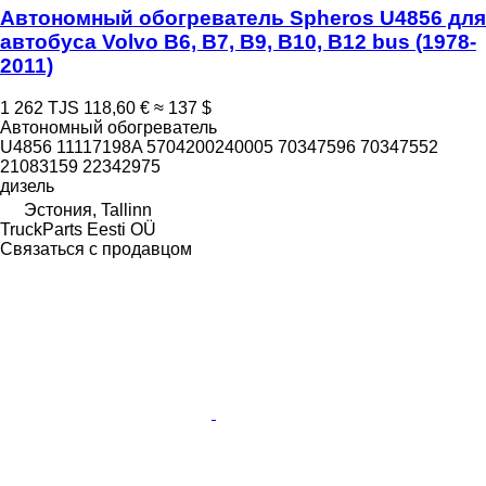
Автономный обогреватель Spheros U4856 для
автобуса Volvo B6, B7, B9, B10, B12 bus (1978-
2011)
1 262 TJS
118,60 €
≈ 137 $
Автономный обогреватель
U4856 11117198A 5704200240005 70347596 70347552
21083159 22342975
дизель
Эстония, Tallinn
TruckParts Eesti OÜ
Связаться с продавцом