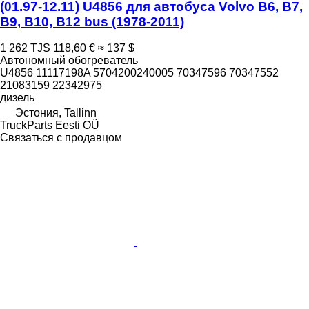
(01.97-12.11) U4856 для автобуса Volvo B6, B7,
B9, B10, B12 bus (1978-2011)
1 262 TJS
118,60 €
≈ 137 $
Автономный обогреватель
U4856 11117198A 5704200240005 70347596 70347552
21083159 22342975
дизель
Эстония, Tallinn
TruckParts Eesti OÜ
Связаться с продавцом