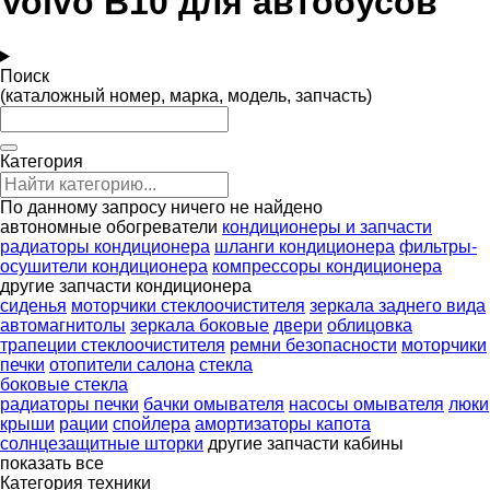
Volvo B10 для автобусов
Поиск
(каталожный номер, марка, модель, запчасть)
Категория
По данному запросу ничего не найдено
автономные обогреватели
кондиционеры и запчасти
радиаторы кондиционера
шланги кондиционера
фильтры-
осушители кондиционера
компрессоры кондиционера
другие запчасти кондиционера
сиденья
моторчики стеклоочистителя
зеркала заднего вида
автомагнитолы
зеркала боковые
двери
облицовка
трапеции стеклоочистителя
ремни безопасности
моторчики
печки
отопители салона
стекла
боковые стекла
радиаторы печки
бачки омывателя
насосы омывателя
люки
крыши
рации
спойлера
амортизаторы капота
солнцезащитные шторки
другие запчасти кабины
показать все
Категория техники