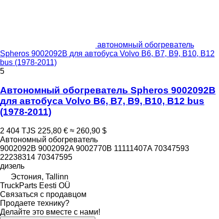
автономный обогреватель
Spheros 9002092B для автобуса Volvo B6, B7, B9, B10, B12
bus (1978-2011)
5
Автономный обогреватель Spheros 9002092B
для автобуса Volvo B6, B7, B9, B10, B12 bus
(1978-2011)
2 404 TJS
225,80 €
≈ 260,90 $
Автономный обогреватель
9002092B 9002092A 9002770B 11111407A 70347593
22238314 70347595
дизель
Эстония, Tallinn
TruckParts Eesti OÜ
Связаться с продавцом
Продаете технику?
Делайте это вместе с нами!