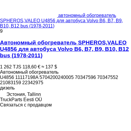
автономный обогреватель
SPHEROS,VALEO U4856 для автобуса Volvo B6, B7, B9,
B10, B12 bus (1978-2011)
9
Автономный обогреватель SPHEROS,VALEO
U4856 для автобуса Volvo B6, B7, B9, B10, B12
bus (1978-2011)
1 262 TJS
118,60 €
≈ 137 $
Автономный обогреватель
U4856 11117198A 5704200240005 70347596 70347552
21083159 22342975
дизель
Эстония, Tallinn
TruckParts Eesti OÜ
Связаться с продавцом