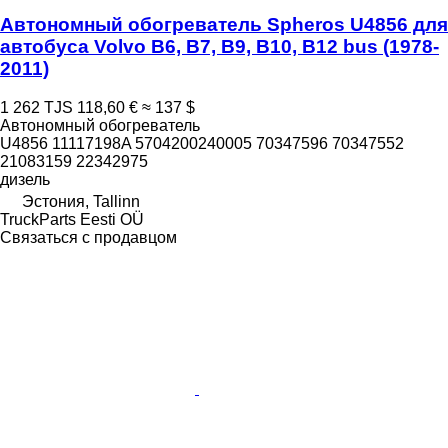
Автономный обогреватель Spheros U4856 для
автобуса Volvo B6, B7, B9, B10, B12 bus (1978-
2011)
1 262 TJS
118,60 €
≈ 137 $
Автономный обогреватель
U4856 11117198A 5704200240005 70347596 70347552
21083159 22342975
дизель
Эстония, Tallinn
TruckParts Eesti OÜ
Связаться с продавцом