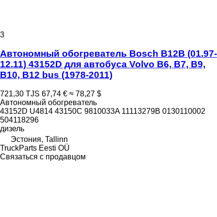
3
Автономный обогреватель Bosch B12B (01.97-
12.11) 43152D для автобуса Volvo B6, B7, B9,
B10, B12 bus (1978-2011)
721,30 TJS
67,74 €
≈ 78,27 $
Автономный обогреватель
43152D U4814 43150C 9810033A 11113279B 0130110002
504118296
дизель
Эстония, Tallinn
TruckParts Eesti OÜ
Связаться с продавцом