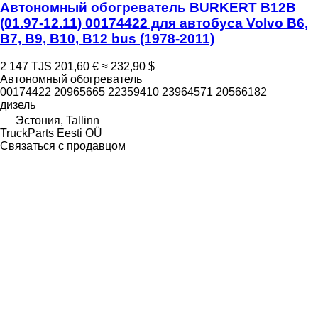
Автономный обогреватель BURKERT B12B
(01.97-12.11) 00174422 для автобуса Volvo B6,
B7, B9, B10, B12 bus (1978-2011)
2 147 TJS
201,60 €
≈ 232,90 $
Автономный обогреватель
00174422 20965665 22359410 23964571 20566182
дизель
Эстония, Tallinn
TruckParts Eesti OÜ
Связаться с продавцом