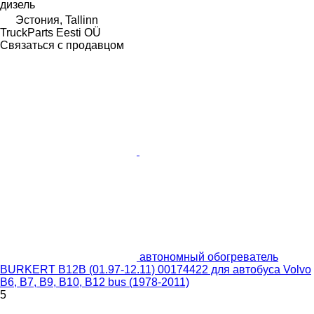
дизель
Эстония, Tallinn
TruckParts Eesti OÜ
Связаться с продавцом
автономный обогреватель
BURKERT B12B (01.97-12.11) 00174422 для автобуса Volvo
B6, B7, B9, B10, B12 bus (1978-2011)
5