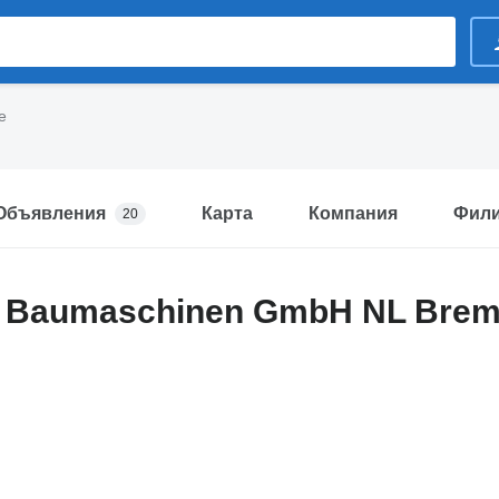
e
Объявления
Карта
Компания
Фил
20
n Baumaschinen GmbH NL Brem