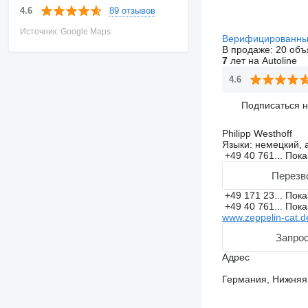
89 отзывов
4.6
Источник: Google Maps
Верифицированны
В продаже:
20 объ
7
лет на Autoline
4.6
Подписаться 
Philipp Westhoff
Языки:
немецкий, 
+49 40 761...
Пока
Перезв
+49 171 23...
Пока
+49 40 761...
Пока
www.zeppelin-cat.d
Запрос
Адрес
Германия, Нижняя 