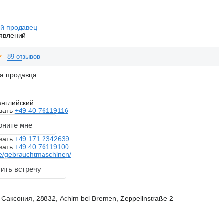
й продавец
явлений
89 отзывов
на продавца
английский
зать
+49 40 76119116
оните мне
зать
+49 171 2342639
зать
+49 40 76119100
e/gebrauchtmaschinen/
ить встречу
Саксония, 28832, Achim bei Bremen, Zeppelinstraße 2