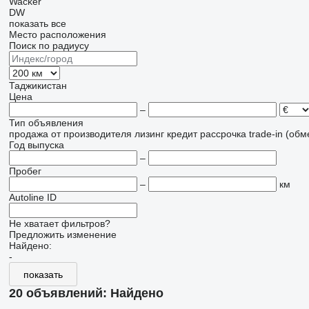
Wacker
DW
показать все
Место расположения
Поиск по радиусу
Таджикистан
Цена
–
Тип объявления
продажа
от производителя
лизинг
кредит
рассрочка
trade-in (об
Год выпуска
–
Пробег
–
км
Autoline ID
Не хватает фильтров?
Предложить изменение
Найдено:
-
показать
20 объявлений:
Найдено