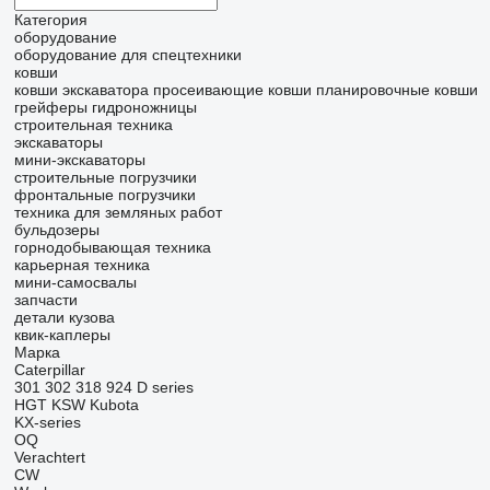
Категория
оборудование
оборудование для спецтехники
ковши
ковши экскаватора
просеивающие ковши
планировочные ковши
грейферы
гидроножницы
строительная техника
экскаваторы
мини-экскаваторы
строительные погрузчики
фронтальные погрузчики
техника для земляных работ
бульдозеры
горнодобывающая техника
карьерная техника
мини-самосвалы
запчасти
детали кузова
квик-каплеры
Марка
Caterpillar
301
302
318
924
D series
HGT
KSW
Kubota
KX-series
OQ
Verachtert
CW