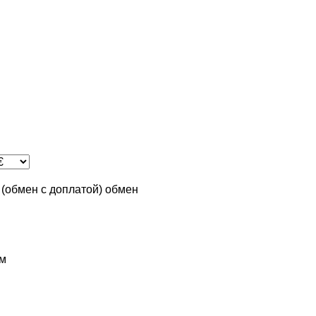
n (обмен с доплатой)
обмен
м