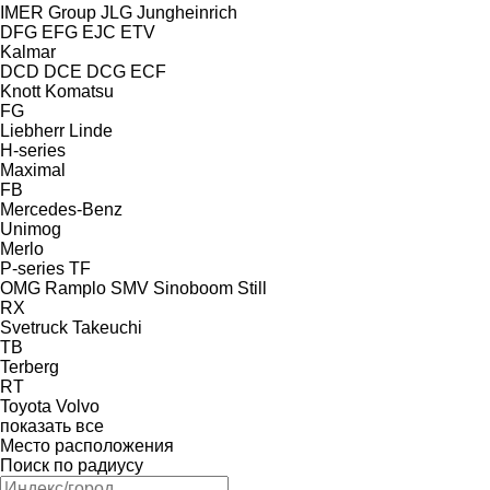
IMER Group
JLG
Jungheinrich
DFG
EFG
EJC
ETV
Kalmar
DCD
DCE
DCG
ECF
Knott
Komatsu
FG
Liebherr
Linde
H-series
Maximal
FB
Mercedes-Benz
Unimog
Merlo
P-series
TF
OMG
Ramplo
SMV
Sinoboom
Still
RX
Svetruck
Takeuchi
TB
Terberg
RT
Toyota
Volvo
показать все
Место расположения
Поиск по радиусу