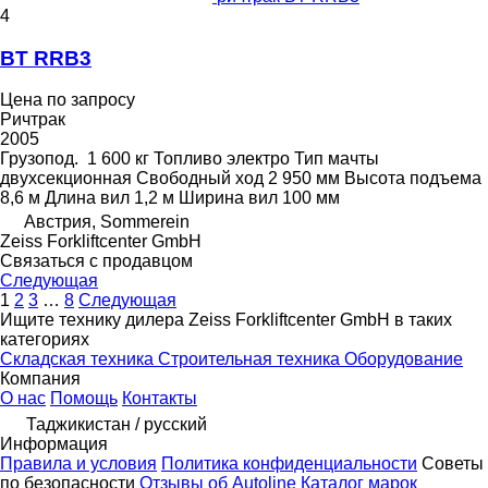
4
BT RRB3
Цена по запросу
Ричтрак
2005
Грузопод.
1 600 кг
Топливо
электро
Тип мачты
двухсекционная
Свободный ход
2 950 мм
Высота подъема
8,6 м
Длина вил
1,2 м
Ширина вил
100 мм
Австрия, Sommerein
Zeiss Forkliftcenter GmbH
Связаться с продавцом
Следующая
1
2
3
…
8
Следующая
Ищите технику дилера Zeiss Forkliftcenter GmbH в таких
категориях
Складская техника
Строительная техника
Оборудование
Компания
О нас
Помощь
Контакты
Таджикистан / русский
Информация
Правила и условия
Политика конфиденциальности
Советы
по безопасности
Отзывы об Autoline
Каталог марок