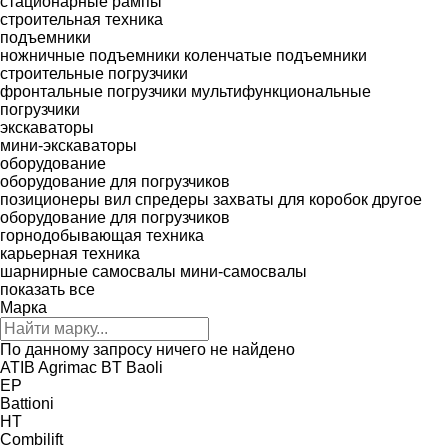
стационарные рампы
строительная техника
подъемники
ножничные подъемники
коленчатые подъемники
строительные погрузчики
фронтальные погрузчики
мультифункциональные
погрузчики
экскаваторы
мини-экскаваторы
оборудование
оборудование для погрузчиков
позиционеры вил
спредеры
захваты для коробок
другое
оборудование для погрузчиков
горнодобывающая техника
карьерная техника
шарнирные самосвалы
мини-самосвалы
показать все
Марка
По данному запросу ничего не найдено
ATIB
Agrimac
BT
Baoli
EP
Battioni
HT
Combilift