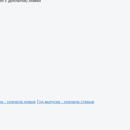
мен с доплатой)
обмен
ка - сначала новые
Год выпуска - сначала старые