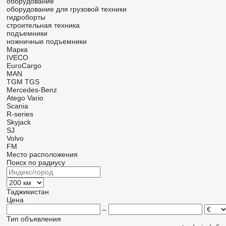
оборудование
оборудование для грузовой техники
гидроборты
строительная техника
подъемники
ножничные подъемники
Марка
IVECO
EuroCargo
MAN
TGM
TGS
Mercedes-Benz
Atego
Vario
Scania
R-series
Skyjack
SJ
Volvo
FM
Место расположения
Поиск по радиусу
Таджикистан
Цена
–
Тип объявления