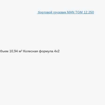
бортовой грузовик MAN TGM 12.250
бъем
10,94 м³
Колесная формула
4x2