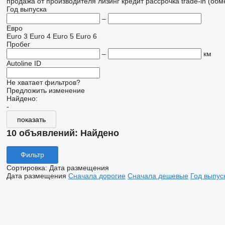
продажа
от производителя
лизинг
кредит
рассрочка
trade-in (об
Год выпуска
–
Евро
Euro 3
Euro 4
Euro 5
Euro 6
Пробег
–
км
Autoline ID
Не хватает фильтров?
Предложить изменение
Найдено:
-
показать
10 объявлений:
Найдено
Фильтр
Сортировка
:
Дата размещения
Дата размещения
Сначала дорогие
Сначала дешевые
Год выпус