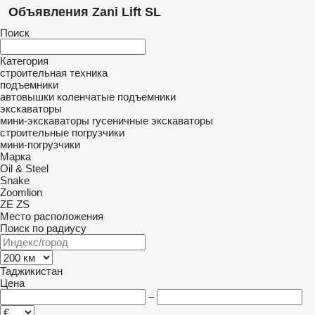
Объявления Zani Lift SL
Поиск
Категория
строительная техника
подъемники
автовышки
коленчатые подъемники
экскаваторы
мини-экскаваторы
гусеничные экскаваторы
строительные погрузчики
мини-погрузчики
Марка
Oil & Steel
Snake
Zoomlion
ZE
ZS
Место расположения
Поиск по радиусу
Таджикистан
Цена
–