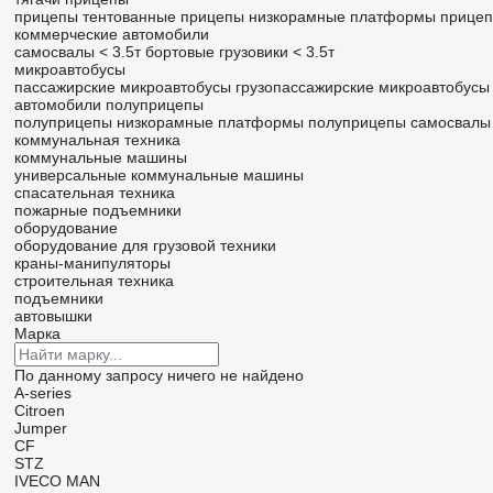
прицепы тентованные
прицепы низкорамные платформы
прицеп
коммерческие автомобили
самосвалы < 3.5т
бортовые грузовики < 3.5т
микроавтобусы
пассажирские микроавтобусы
грузопассажирские микроавтобусы
автомобили
полуприцепы
полуприцепы низкорамные платформы
полуприцепы самосвалы
коммунальная техника
коммунальные машины
универсальные коммунальные машины
спасательная техника
пожарные подъемники
оборудование
оборудование для грузовой техники
краны-манипуляторы
строительная техника
подъемники
автовышки
Марка
По данному запросу ничего не найдено
A-series
Citroen
Jumper
CF
STZ
IVECO
MAN