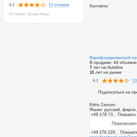
13 отзывов
4.1
Контакты
Источник: Google Maps
Верифицированный п
В продаже:
44 объявле
7
лет на Autoline
11
лет на рынке
13
4.1
Подписаться на пр
Edris Zamani
Языки:
русский, фарси,
+49 178 73...
Показать
Перезвонит
+49 176 225...
Показат