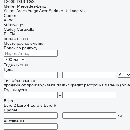
L2000
TGS
TGX
Meiller
Mercedes-Benz
Actros
Arocs
Atego
Axor
Sprinter
Unimog
Vito
Canter
AFW
Volkswagen
Caddy
Caravelle
FL
FM
показать все
Место расположения
Поиск по радиусу
Таджикистан
Цена
–
Тип объявления
продажа
от производителя
лизинг
кредит
рассрочка
trade-in (об
Год выпуска
–
Евро
Euro 2
Euro 4
Euro 5
Euro 6
Пробег
–
км
Autoline ID