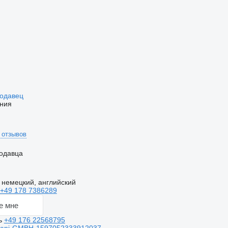
родавец
ния
 отзывов
одавца
 немецкий, английский
+49 178 7386289
е мне
ь
+49 176 22568795