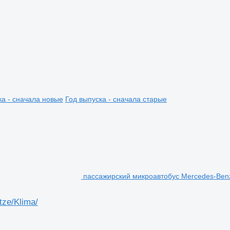
ка - сначала новые
Год выпуска - сначала старые
пассажирский микроавтобус Mercedes-Benz
ze/Klima/