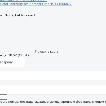
mani-GMBH-1597052333912037
bieter-fahrzeugliste/Zamani-GmbH/2141506877
7, Nidda, Feldstrasse 1
Показать карту
вца: 18:52 (CEST)
встречу
рьте номер: его надо указать в международном формате, с кодом 