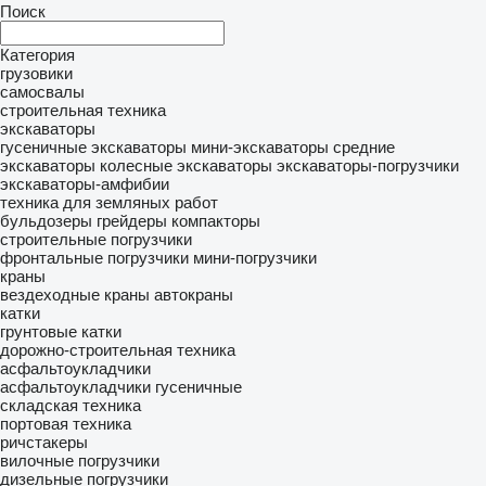
Поиск
Категория
грузовики
самосвалы
строительная техника
экскаваторы
гусеничные экскаваторы
мини-экскаваторы
средние
экскаваторы
колесные экскаваторы
экскаваторы-погрузчики
экскаваторы-амфибии
техника для земляных работ
бульдозеры
грейдеры
компакторы
строительные погрузчики
фронтальные погрузчики
мини-погрузчики
краны
вездеходные краны
автокраны
катки
грунтовые катки
дорожно-строительная техника
асфальтоукладчики
асфальтоукладчики гусеничные
складская техника
портовая техника
ричстакеры
вилочные погрузчики
дизельные погрузчики