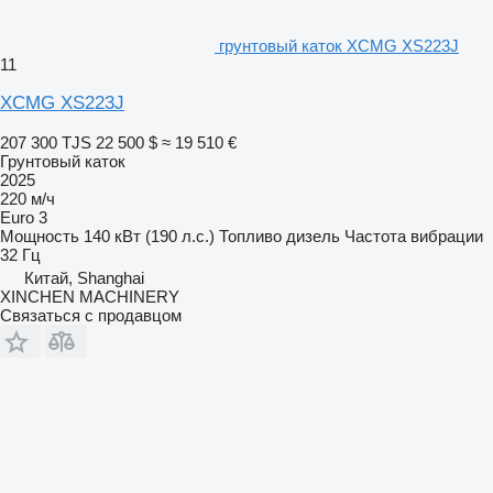
грунтовый каток XCMG XS223J
11
XCMG XS223J
207 300 TJS
22 500 $
≈ 19 510 €
Грунтовый каток
2025
220 м/ч
Euro 3
Мощность
140 кВт (190 л.с.)
Топливо
дизель
Частота вибрации
32 Гц
Китай, Shanghai
XINCHEN MACHINERY
Связаться с продавцом