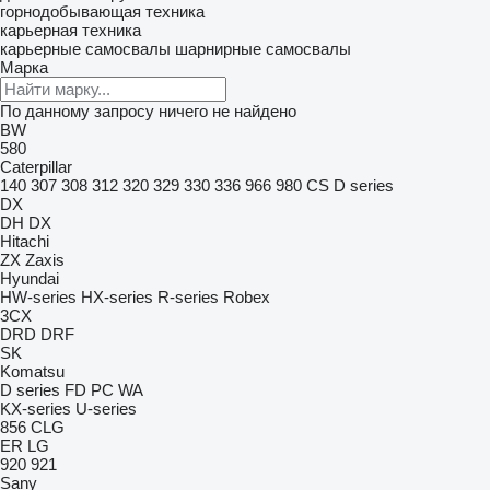
горнодобывающая техника
карьерная техника
карьерные самосвалы
шарнирные самосвалы
Марка
По данному запросу ничего не найдено
BW
580
Caterpillar
140
307
308
312
320
329
330
336
966
980
CS
D series
DX
DH
DX
Hitachi
ZX
Zaxis
Hyundai
HW-series
HX-series
R-series
Robex
3CX
DRD
DRF
SK
Komatsu
D series
FD
PC
WA
KX-series
U-series
856
CLG
ER
LG
920
921
Sany