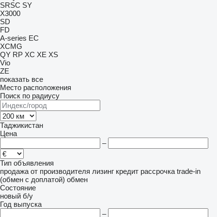
SRSC
SY
X3000
SD
FD
A-series
EC
XCMG
QY
RP
XC
XE
XS
Vio
ZE
показать все
Место расположения
Поиск по радиусу
Таджикистан
Цена
–
Тип объявления
продажа
от производителя
лизинг
кредит
рассрочка
trade-in
(обмен с доплатой)
обмен
Состояние
новый
б/у
Год выпуска
–