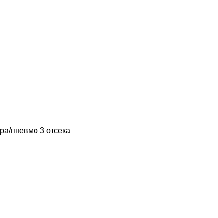
ора/пневмо
3 отсека