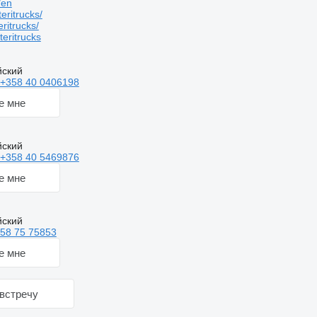
/en
ritrucks/
ritrucks/
eritrucks
йский
+358 40 0406198
е мне
йский
+358 40 5469876
е мне
йский
58 75 75853
е мне
встречу