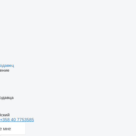
родавец
ение
одавца
йский
+358 40 7753585
е мне