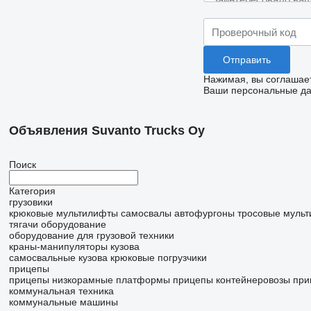
Нажимая, вы соглашае
Ваши персональные дан
Объявления Suvanto Trucks Oy
Поиск
Категория
грузовики
крюковые мультилифты
самосвалы
автофургоны
тросовые муль
тягачи
оборудование
оборудование для грузовой техники
краны-манипуляторы
кузова
самосвальные кузова
крюковые погрузчики
прицепы
прицепы низкорамные платформы
прицепы контейнеровозы
при
коммунальная техника
коммунальные машины