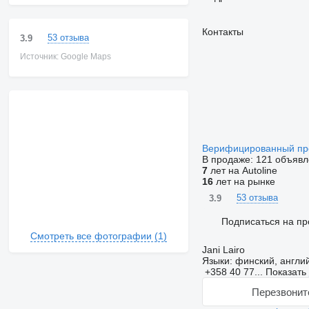
Контакты
53 отзыва
3.9
Источник: Google Maps
Верифицированный п
В продаже:
121 объявл
7
лет на Autoline
16
лет на рынке
53 отзыва
3.9
Подписаться на пр
Смотреть все фотографии (1)
Jani Lairo
Языки:
финский, англи
+358 40 77...
Показать
Перезвонит