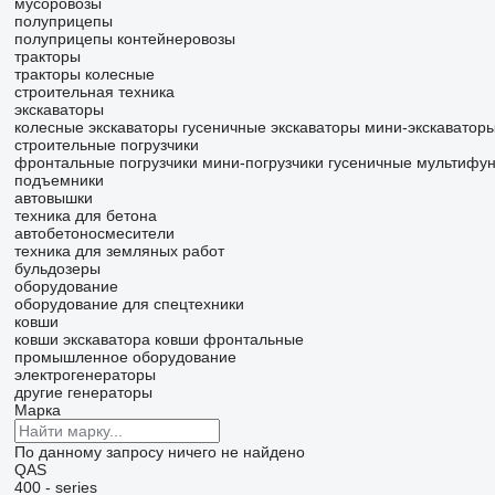
мусоровозы
полуприцепы
полуприцепы контейнеровозы
тракторы
тракторы колесные
строительная техника
экскаваторы
колесные экскаваторы
гусеничные экскаваторы
мини-экскаватор
строительные погрузчики
фронтальные погрузчики
мини-погрузчики гусеничные
мультифун
подъемники
автовышки
техника для бетона
автобетоносмесители
техника для земляных работ
бульдозеры
оборудование
оборудование для спецтехники
ковши
ковши экскаватора
ковши фронтальные
промышленное оборудование
электрогенераторы
другие генераторы
Марка
По данному запросу ничего не найдено
QAS
400 - series