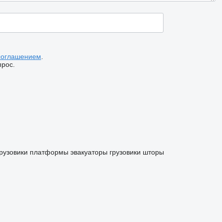
соглашением
.
прос.
грузовики платформы
эвакуаторы
грузовики шторы