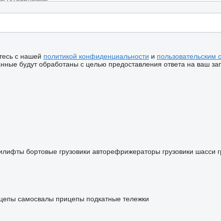
тесь с нашей
политикой конфиденциальности
и
пользовательским 
ные будут обработаны с целью предоставления ответа на ваш за
тилифты
бортовые грузовики
авторефрижераторы
грузовики шасси
цепы самосвалы
прицепы подкатные тележки