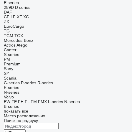
E series
259D
D series
DAF
CF
LF
XF
XG
ZX
EuroCargo
TG
TGM
TGX
Mercedes-Benz
Actros
Atego
Canter
S-series
PM
Premium
Sany
SY
Scania
G-series
P-series
R-series
E-series
N-series
Volvo
EW
FE
FH
FL
FM
FMX
L-series
N-series
B-series
показать все
Место расположения
Поиск по радиусу