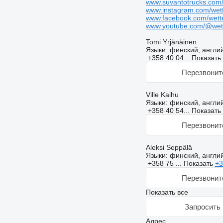
www.suvantotrucks.com
www.instagram.com/wette
www.facebook.com/wette
www.youtube.com/@wett
Tomi Yrjänäinen
Языки:
финский, англи
+358 40 04...
Показать
Перезвонит
Ville Kaihu
Языки:
финский, англи
+358 40 54...
Показать
Перезвонит
Aleksi Seppälä
Языки:
финский, англи
+358 75 ...
Показать
+3
Перезвонит
Показать все
Запросить 
Адрес