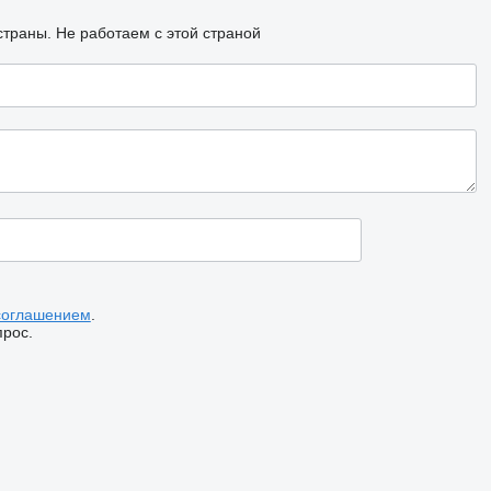
страны.
Не работаем с этой страной
соглашением
.
прос.