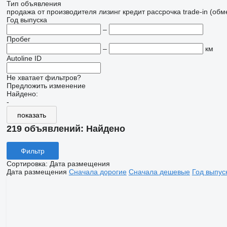
Тип объявления
продажа
от производителя
лизинг
кредит
рассрочка
trade-in (об
Год выпуска
–
Пробег
–
км
Autoline ID
Не хватает фильтров?
Предложить изменение
Найдено:
-
показать
219 объявлений:
Найдено
Фильтр
Сортировка
:
Дата размещения
Дата размещения
Сначала дорогие
Сначала дешевые
Год выпус