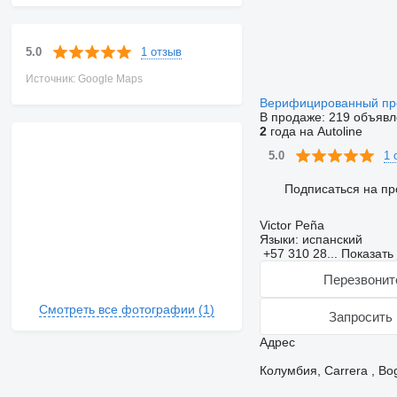
1 отзыв
5.0
Источник: Google Maps
Верифицированный п
В продаже:
219 объявл
2
года на Autoline
1 
5.0
Подписаться на пр
Victor Peña
Языки:
испанский
+57 310 28...
Показать
Перезвонит
Смотреть все фотографии (1)
Запросить 
Адрес
Колумбия, Carrera , Bo