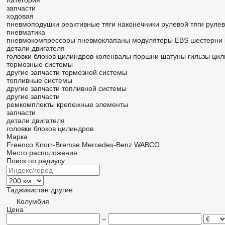
Категория
запчасти
ходовая
пневмоподушки
реактивные тяги
наконечники рулевой тяги
рулев
пневматика
пневмокомпрессоры
пневмоклапаны
модуляторы EBS
шестерни
детали двигателя
головки блоков цилиндров
коленвалы
поршни
шатуны
гильзы ци
тормозные системы
другие запчасти тормозной системы
топливные системы
другие запчасти топливной системы
другие запчасти
ремкомплекты
крепежные элементы
запчасти
детали двигателя
головки блоков цилиндров
Марка
Freenco
Knorr-Bremse
Mercedes-Benz
WABCO
Место расположения
Поиск по радиусу
Таджикистан
другие
Колумбия
Цена
–