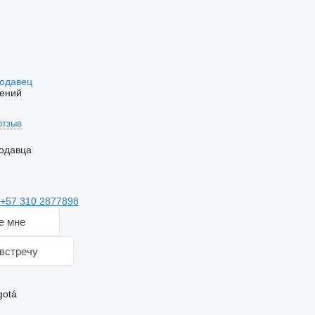
родавец
ений
отзыв
одавца
+57 310 2877898
е мне
встречу
gotá