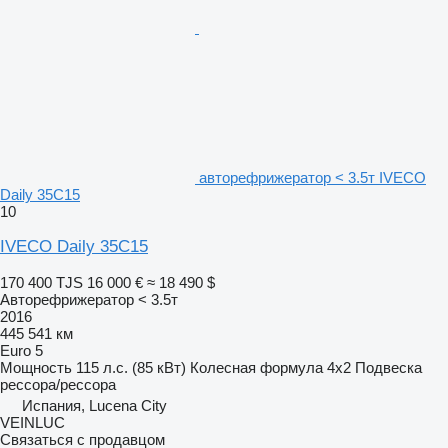
авторефрижератор < 3.5т IVECO
Daily 35C15
10
IVECO Daily 35C15
170 400 TJS
16 000 €
≈ 18 490 $
Авторефрижератор < 3.5т
2016
445 541 км
Euro 5
Мощность
115 л.с. (85 кВт)
Колесная формула
4x2
Подвеска
рессора/рессора
Испания, Lucena City
VEINLUC
Связаться с продавцом