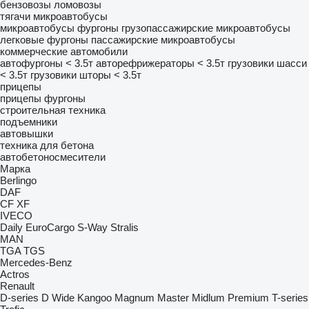
бензовозы
ломовозы
тягачи
микроавтобусы
микроавтобусы фургоны
грузопассажирские микроавтобусы
легковые фургоны
пассажирские микроавтобусы
коммерческие автомобили
автофургоны < 3.5т
авторефрижераторы < 3.5т
грузовики шасси
< 3.5т
грузовики шторы < 3.5т
прицепы
прицепы фургоны
строительная техника
подъемники
автовышки
техника для бетона
автобетоносмесители
Марка
Berlingo
DAF
CF
XF
IVECO
Daily
EuroCargo
S-Way
Stralis
MAN
TGA
TGS
Mercedes-Benz
Actros
Renault
D-series
D Wide
Kangoo
Magnum
Master
Midlum
Premium
T-series