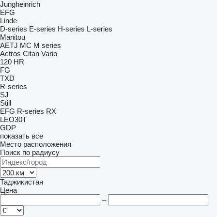
Jungheinrich
EFG
Linde
D-series
E-series
H-series
L-series
Manitou
AETJ
MC
M series
Actros
Citan
Vario
120
HR
FG
TXD
R-series
SJ
Still
EFG
R-series
RX
LEO30T
GDP
показать все
Место расположения
Поиск по радиусу
Таджикистан
Цена
–