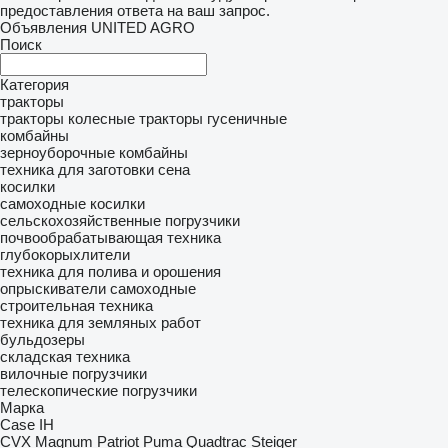
предоставления ответа на ваш запрос.
Объявления UNITED AGRO
Поиск
Категория
тракторы
тракторы колесные
тракторы гусеничные
комбайны
зерноуборочные комбайны
техника для заготовки сена
косилки
самоходные косилки
сельскохозяйственные погрузчики
почвообрабатывающая техника
глубокорыхлители
техника для полива и орошения
опрыскиватели самоходные
строительная техника
техника для земляных работ
бульдозеры
складская техника
вилочные погрузчики
телескопические погрузчики
Марка
Case IH
CVX
Magnum
Patriot
Puma
Quadtrac
Steiger