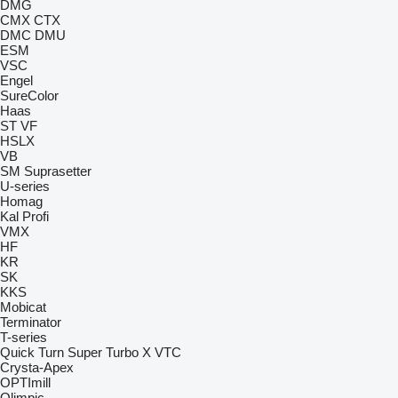
DMG
CMX
CTX
DMC
DMU
ESM
VSC
Engel
SureColor
Haas
ST
VF
HSLX
VB
SM
Suprasetter
U-series
Homag
Kal
Profi
VMX
HF
KR
SK
KKS
Mobicat
Terminator
T-series
Quick Turn
Super Turbo X
VTC
Crysta-Apex
OPTImill
Olimpic