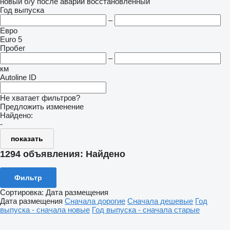
новый
б/у
после аварии
восстановленный
Год выпуска
–
Евро
Euro 5
Пробег
–
км
Autoline ID
Не хватает фильтров?
Предложить изменение
Найдено:
-
показать
1294 объявления:
Найдено
Фильтр
Сортировка
:
Дата размещения
Дата размещения
Сначала дорогие
Сначала дешевые
Год
выпуска - сначала новые
Год выпуска - сначала старые