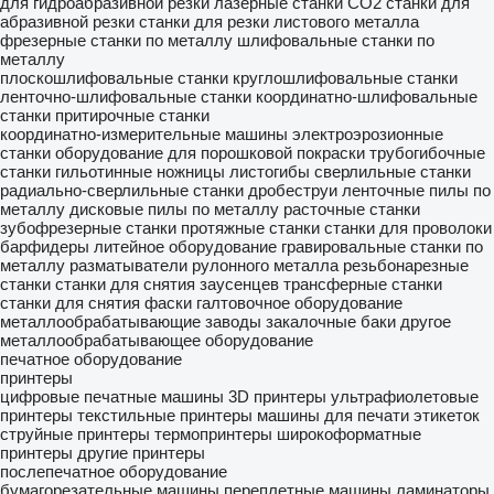
для гидроабразивной резки
лазерные станки CO2
станки для
абразивной резки
станки для резки листового металла
фрезерные станки по металлу
шлифовальные станки по
металлу
плоскошлифовальные станки
круглошлифовальные станки
ленточно-шлифовальные станки
координатно-шлифовальные
станки
притирочные станки
координатно-измерительные машины
электроэрозионные
станки
оборудование для порошковой покраски
трубогибочные
станки
гильотинные ножницы
листогибы
сверлильные станки
радиально-сверлильные станки
дробеструи
ленточные пилы по
металлу
дисковые пилы по металлу
расточные станки
зубофрезерные станки
протяжные станки
станки для проволоки
барфидеры
литейное оборудование
гравировальные станки по
металлу
разматыватели рулонного металла
резьбонарезные
станки
станки для снятия заусенцев
трансферные станки
станки для снятия фаски
галтовочное оборудование
металлообрабатывающие заводы
закалочные баки
другое
металлообрабатывающее оборудование
печатное оборудование
принтеры
цифровые печатные машины
3D принтеры
ультрафиолетовые
принтеры
текстильные принтеры
машины для печати этикеток
струйные принтеры
термопринтеры
широкоформатные
принтеры
другие принтеры
послепечатное оборудование
бумагорезательные машины
переплетные машины
ламинаторы