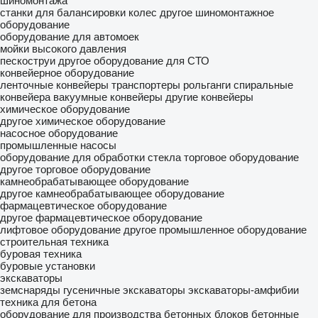
шиномонтажа
станки для балансировки колес
другое шиномонтажное
оборудование
оборудование для автомоек
мойки высокого давления
пескоструи
другое оборудование для СТО
конвейерное оборудование
ленточные конвейеры
транспортеры
рольганги
спиральные
конвейера
вакуумные конвейеры
другие конвейеры
химическое оборудование
другое химическое оборудование
насосное оборудование
промышленные насосы
оборудование для обработки стекла
торговое оборудование
другое торговое оборудование
камнеобрабатывающее оборудование
другое камнеобрабатывающее оборудование
фармацевтическое оборудование
другое фармацевтическое оборудование
лифтовое оборудование
другое промышленное оборудование
строительная техника
буровая техника
буровые установки
экскаваторы
земснаряды
гусеничные экскаваторы
экскаваторы-амфибии
техника для бетона
оборудование для производства бетонных блоков
бетонные