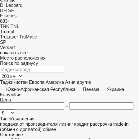
DI
Leopard
DH
SE
F-series
883+
TNK
TNL
Trumpf
TruLaser
TruMatic
SP
Versant
показать все
Место расположения
Поиск по радиусу
Таджикистан
Европа
Америка
Азия
другие
Южно-Африканская Республика
Панама
Украина
Колумбия
Цена
–
Тип объявления
продажа
от производителя
лизинг
кредит
рассрочка
trade-in
(обмен с доплатой)
обмен
Состояние