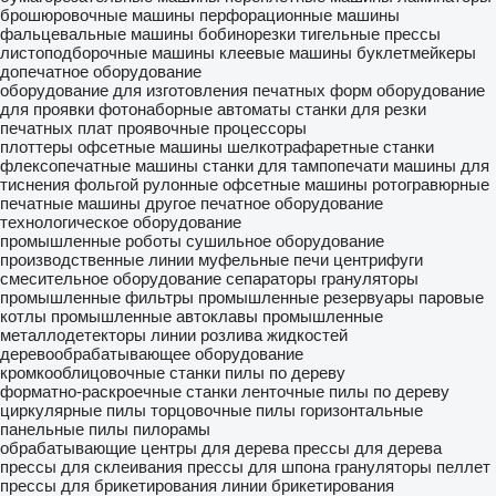
брошюровочные машины
перфорационные машины
фальцевальные машины
бобинорезки
тигельные прессы
листоподборочные машины
клеевые машины
буклетмейкеры
допечатное оборудование
оборудование для изготовления печатных форм
оборудование
для проявки
фотонаборные автоматы
станки для резки
печатных плат
проявочные процессоры
плоттеры
офсетные машины
шелкотрафаретные станки
флексопечатные машины
станки для тампопечати
машины для
тиснения фольгой
рулонные офсетные машины
ротогравюрные
печатные машины
другое печатное оборудование
технологическое оборудование
промышленные роботы
сушильное оборудование
производственные линии
муфельные печи
центрифуги
смесительное оборудование
сепараторы
грануляторы
промышленные фильтры
промышленные резервуары
паровые
котлы
промышленные автоклавы
промышленные
металлодетекторы
линии розлива жидкостей
деревообрабатывающее оборудование
кромкооблицовочные станки
пилы по дереву
форматно-раскроечные станки
ленточные пилы по дереву
циркулярные пилы
торцовочные пилы
горизонтальные
панельные пилы
пилорамы
обрабатывающие центры для дерева
прессы для дерева
прессы для склеивания
прессы для шпона
грануляторы пеллет
прессы для брикетирования
линии брикетирования