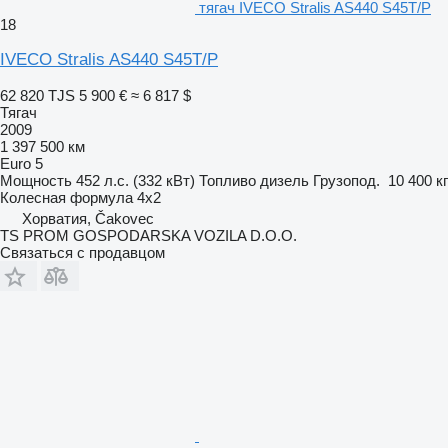
тягач IVECO Stralis AS440 S45T/P
18
IVECO Stralis AS440 S45T/P
62 820 TJS
5 900 €
≈ 6 817 $
Тягач
2009
1 397 500 км
Euro 5
Мощность
452 л.с. (332 кВт)
Топливо
дизель
Грузопод.
10 400 кг
Колесная формула
4x2
Хорватия, Čakovec
TS PROM GOSPODARSKA VOZILA D.O.O.
Связаться с продавцом