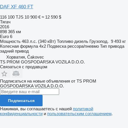
DAF XF 460 FT
116 100 TJS
10 900 €
≈ 12 590 $
Тягач
2016
898 365 км
Euro 6
Мощность
463 л.с. (340 кВт)
Топливо
дизель
Грузопод.
9 493 кг
Колесная формула
4x2
Подвеска
рессора/пневмо
Тип привода
задний привод
Хорватия, Čakovec
TS PROM GOSPODARSKA VOZILA D.O.O.
Связаться с продавцом
Подписаться на новые объявления от TS PROM
GOSPODARSKA VOZILA D.O.O.
Подписаться
Нажимая, вы соглашаетесь с нашей
политикой
конфиденциальности
и
пользовательским соглашением
.