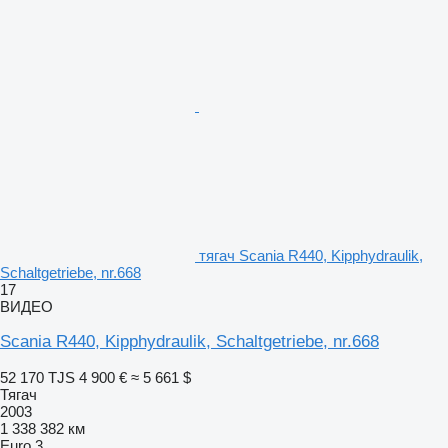
тягач Scania R440, Kipphydraulik,
Schaltgetriebe, nr.668
17
ВИДЕО
Scania R440, Kipphydraulik, Schaltgetriebe, nr.668
52 170 TJS
4 900 €
≈ 5 661 $
Тягач
2003
1 338 382 км
Euro 3