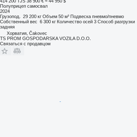
414 200 TJS
38 900 €
≈ 44 950 $
Полуприцеп самосвал
2024
Грузопод.
29 200 кг
Объем
50 м³
Подвеска
пневмо/пневмо
Собственный вес
6 300 кг
Количество осей
3
Способ разгрузки
задняя
Хорватия, Čakovec
TS PROM GOSPODARSKA VOZILA D.O.O.
Связаться с продавцом