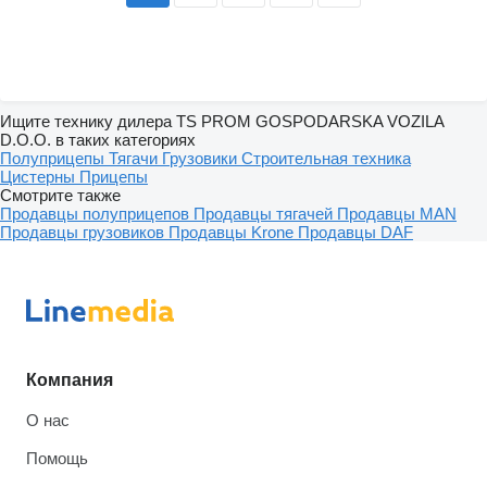
Ищите технику дилера TS PROM GOSPODARSKA VOZILA
D.O.O. в таких категориях
Полуприцепы
Тягачи
Грузовики
Строительная техника
Цистерны
Прицепы
Смотрите также
Продавцы полуприцепов
Продавцы тягачей
Продавцы MAN
Продавцы грузовиков
Продавцы Krone
Продавцы DAF
Компания
О нас
Помощь