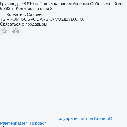
Грузопод.
28 610 кг
Подвеска
пневмо/пневмо
Собственный вес
6 393 кг
Количество осей
3
Хорватия, Čakovec
TS PROM GOSPODARSKA VOZILA D.O.O.
Связаться с продавцом
полуприцеп штора Krone SD,
Palettenkasten, Hubdach