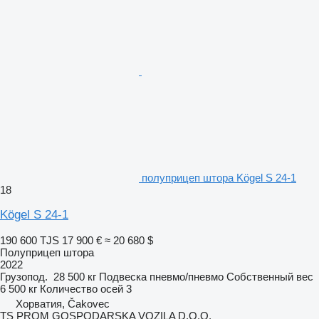
полуприцеп штора Kögel S 24-1
18
Kögel S 24-1
190 600 TJS
17 900 €
≈ 20 680 $
Полуприцеп штора
2022
Грузопод.
28 500 кг
Подвеска
пневмо/пневмо
Собственный вес
6 500 кг
Количество осей
3
Хорватия, Čakovec
TS PROM GOSPODARSKA VOZILA D.O.O.