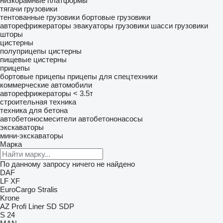
низкорамные платформы
тягачи
грузовики
тентованные грузовики
бортовые грузовики
авторефрижераторы
эвакуаторы
грузовики шасси
грузовики
шторы
цистерны
полуприцепы цистерны
пищевые цистерны
прицепы
бортовые прицепы
прицепы для спецтехники
коммерческие автомобили
авторефрижераторы < 3.5т
строительная техника
техника для бетона
автобетоносмесители
автобетононасосы
экскаваторы
мини-экскаваторы
Марка
По данному запросу ничего не найдено
DAF
LF
XF
EuroCargo
Stralis
Krone
AZ
Profi Liner
SD
SDP
S 24