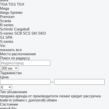
MAN
TGA
TGS
TGX
Mega
Atego
Sprinter
Premium
Scania
R-series
Schmitz Cargobull
S-series
SCB
SCS
SKI
SKO
S1
SPA
S-series
Vio
показать все
Место расположения
Поиск по радиусу
Таджикистан
Цена
–
Тип объявления
продажа
аренда
от производителя
лизинг
кредит
рассрочка
trade-in (обмен с доплатой)
обмен
Состояние
новый
б/у