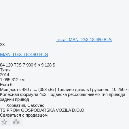
тягач MAN TGX 18.480 BLS
23
MAN TGX 18.480 BLS
84 120 TJS
7 900 €
≈ 9 128 $
Тягач
2014
1 095 312 км
Euro 6
Мощность
480 л.с. (353 кВт)
Топливо
дизель
Грузопод.
10 250 кг
Колесная формула
4x2
Подвеска
рессора/пневмо
Тип привода
задний привод
Хорватия, Čakovec
TS PROM GOSPODARSKA VOZILA D.O.O.
Связаться с продавцом