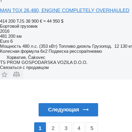
7
MAN TGX 26.480, ENGINE COMPLETELY OVERHAULED
414 200 TJS
38 900 €
≈ 44 950 $
Бортовой грузовик
2016
481 200 км
Euro 6
Мощность
480 л.с. (353 кВт)
Топливо
дизель
Грузопод.
12 130 кг
Колесная формула
6x2
Подвеска
рессора/пневмо
Хорватия, Čakovec
TS PROM GOSPODARSKA VOZILA D.O.O.
Связаться с продавцом
Следующая
2
3
4
5
1