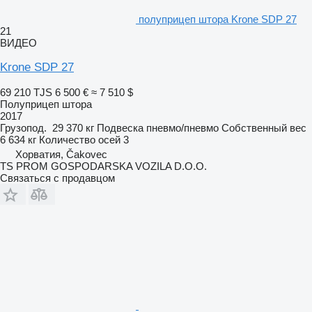
полуприцеп штора Krone SDP 27
21
ВИДЕО
Krone SDP 27
69 210 TJS
6 500 €
≈ 7 510 $
Полуприцеп штора
2017
Грузопод.
29 370 кг
Подвеска
пневмо/пневмо
Собственный вес
6 634 кг
Количество осей
3
Хорватия, Čakovec
TS PROM GOSPODARSKA VOZILA D.O.O.
Связаться с продавцом