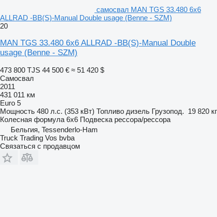
самосвал MAN TGS 33.480 6x6
ALLRAD -BB(S)-Manual Double usage (Benne - SZM)
20
MAN TGS 33.480 6x6 ALLRAD -BB(S)-Manual Double
usage (Benne - SZM)
473 800 TJS
44 500 €
≈ 51 420 $
Самосвал
2011
431 011 км
Euro 5
Мощность
480 л.с. (353 кВт)
Топливо
дизель
Грузопод.
19 820 кг
Колесная формула
6x6
Подвеска
рессора/рессора
Бельгия, Tessenderlo-Ham
Truck Trading Vos bvba
Связаться с продавцом