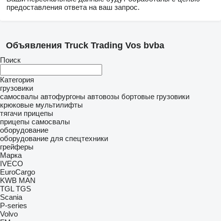
предоставления ответа на ваш запрос.
Объявления Truck Trading Vos bvba
Поиск
Категория
грузовики
самосвалы
автофургоны
автовозы
бортовые грузовики
крюковые мультилифты
тягачи
прицепы
прицепы самосвалы
оборудование
оборудование для спецтехники
грейферы
Марка
IVECO
EuroCargo
KWB
MAN
TGL
TGS
Scania
P-series
Volvo