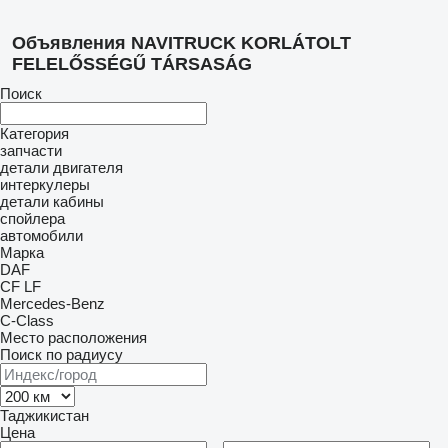
Объявления NAVITRUCK KORLÁTOLT
FELELŐSSÉGŰ TÁRSASÁG
Поиск
Категория
запчасти
детали двигателя
интеркулеры
детали кабины
спойлера
автомобили
Марка
DAF
CF
LF
Mercedes-Benz
C-Class
Место расположения
Поиск по радиусу
Таджикистан
Цена