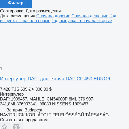
Фильтр
Сортировка
:
Дата размещения
Дата размещения
Сначала дорогие
Сначала дешевые
Год
выпуска - сначала новые
Год выпуска - сначала старые
1
Интеркулер DAF: для тягача DAF CF 450 EURO6
7 428 TJS
699 €
≈ 806,30 $
Интеркулер
DAF: 1909457, MAHLE: CI454000P 8ML 376 907-
341,8ML376907341, 96083 NISSENS 1909457
Венгрия, Budapest
NAVITRUCK KORLÁTOLT FELELŐSSÉGŰ TÁRSASÁG
Связаться с продавцом