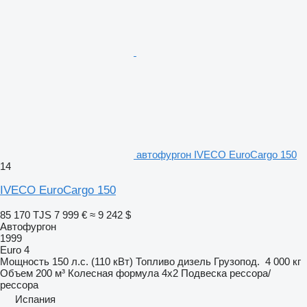
автофургон IVECO EuroCargo 150
14
IVECO EuroCargo 150
85 170 TJS
7 999 €
≈ 9 242 $
Автофургон
1999
Euro 4
Мощность
150 л.с. (110 кВт)
Топливо
дизель
Грузопод.
4 000 кг
Объем
200 м³
Колесная формула
4x2
Подвеска
рессора/
рессора
Испания