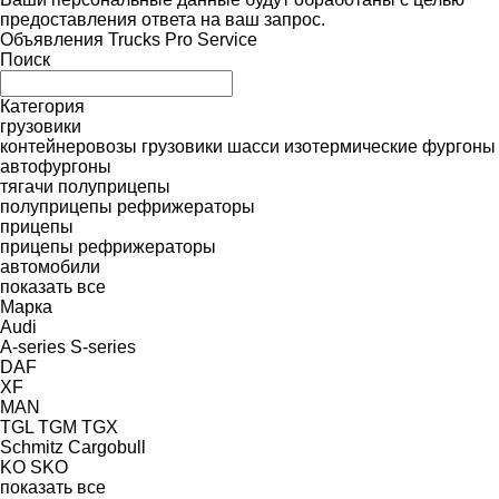
предоставления ответа на ваш запрос.
Объявления Trucks Pro Service
Поиск
Категория
грузовики
контейнеровозы
грузовики шасси
изотермические фургоны
автофургоны
тягачи
полуприцепы
полуприцепы рефрижераторы
прицепы
прицепы рефрижераторы
автомобили
показать все
Марка
Audi
A-series
S-series
DAF
XF
MAN
TGL
TGM
TGX
Schmitz Cargobull
KO
SKO
показать все