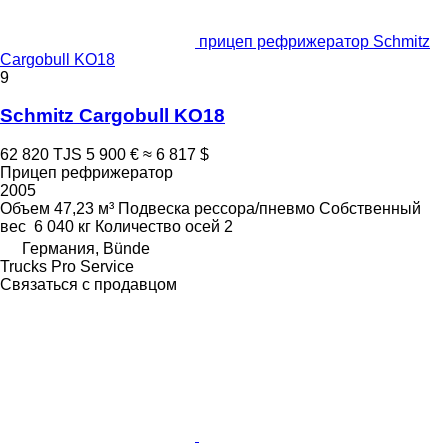
прицеп рефрижератор Schmitz
Cargobull KO18
9
Schmitz Cargobull KO18
62 820 TJS
5 900 €
≈ 6 817 $
Прицеп рефрижератор
2005
Объем
47,23 м³
Подвеска
рессора/пневмо
Собственный
вес
6 040 кг
Количество осей
2
Германия, Bünde
Trucks Pro Service
Связаться с продавцом