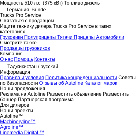
Мощность
510 л.с. (375 кВт)
Топливо
дизель
Германия, Bünde
Trucks Pro Service
Связаться с продавцом
Ищите технику дилера Trucks Pro Service в таких
категориях
Грузовики
Полуприцепы
Тягачи
Прицепы
Автомобили
Смотрите также
Продавцы грузовиков
Компания
О нас
Помощь
Контакты
Таджикистан / русский
Информация
Правила и условия
Политика конфиденциальности
Советы
по безопасности
Отзывы об Autoline
Каталог марок
Наши предложения
Реклама на Autoline
Разместить объявление
Разместить
баннер
Партнерская программа
Для дилеров
Наши проекты
Autoline™
Machineryline™
Agroline™
Linemedia Digital ™