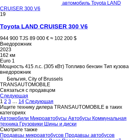
автомобиль Toyota LAND
CRUISER 300 V6
19
Toyota LAND CRUISER 300 V6
944 900 TJS
89 000 €
≈ 102 200 $
Внедорожник
2023
162 км
Euro 1
Мощность
415 л.с. (305 кВт)
Топливо
бензин
Тип кузова
внедорожник
Бельгия, City of Brussels
TRANSAUTOMOBILE
Связаться с продавцом
Следующая
1
2
3
…
14
Следующая
Ищите технику дилера TRANSAUTOMOBILE в таких
категориях
Автомобили
Микроавтобусы
Автобусы
Коммунальная
техника
Грузовики
Шины и диски
Смотрите также
Продавцы микроавтобусов
Продавцы автобусов