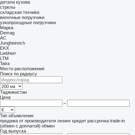
детали кузова
стрелы
складская техника
вилочные погрузчики
узкопроходные погрузчики
Марка
Demag
AC
Jungheinrich
EKX
Liebherr
LTM
Tatra
Место расположения
Поиск по радиусу
Таджикистан
Цена
–
Тип объявления
продажа
от производителя
лизинг
кредит
рассрочка
trade-in
(обмен с доплатой)
обмен
Год выпуска