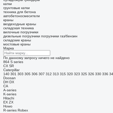
катки
грунтовые катки
техника для бетона
автобетоносмесители
краны
вездеходные краны
складская техника
вилочные погрузчики
дизельные погрузчики
погрузчики газ/бензин
складские краны
мостовые краны
Марка
По данному запросу ничего не найдено
864
S series
CX
SR
Caterpillar
140
301
303
305
306
307
312
313
315
320
323
325
326
330
336
3
Doosan
DH
DX
CA
A-series
K-series
Hitachi
EX
ZX
Howo
R-series
Robex