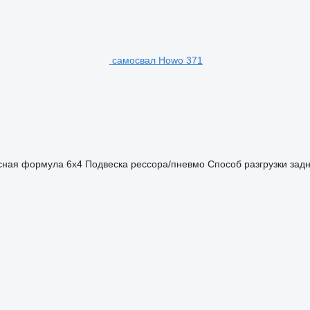
самосвал Howo 371
сная формула
6x4
Подвеска
рессора/пневмо
Способ разгрузки
зад