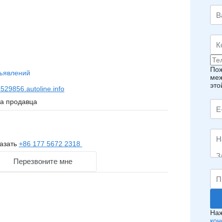
Пож
ъявлений
меж
это
29856.autoline.info
на продавца
азать
+86 177 5672 2318
Перезвоните мне
Наж
кон