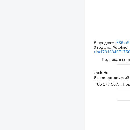
В продаже:
586 об
3
года на Autoline
site17316346717565
Подписаться 
Jack Hu
Языки:
английский
+86 177 567...
Пок