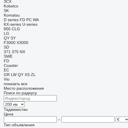
3CX
Kobelco
SK
Komatsu
D series
FD
PC
WA
KX-series
U-series
856
CLG
LG
QY
SY
F3000
X3000
SD
371
375
NX
SWE
FD
Coaster
EC
GR
LW
QY
XS
ZL
Vio
показать все
Место расположения
Поиск по радиусу
Таджикистан
Цена
–
Тип объявления