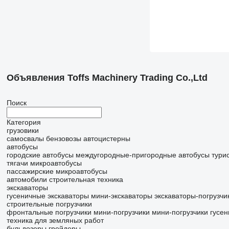
Объявления Toffs Machinery Trading Co.,Ltd
Поиск
Категория
грузовики
самосвалы
бензовозы
автоцистерны
автобусы
городские автобусы
междугородные-пригородные автобусы
тури
тягачи
микроавтобусы
пассажирские микроавтобусы
автомобили
строительная техника
экскаваторы
гусеничные экскаваторы
мини-экскаваторы
экскаваторы-погрузчи
строительные погрузчики
фронтальные погрузчики
мини-погрузчики
мини-погрузчики гусе
техника для земляных работ
бульдозеры
грейдеры