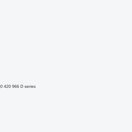
40
420
966
D series