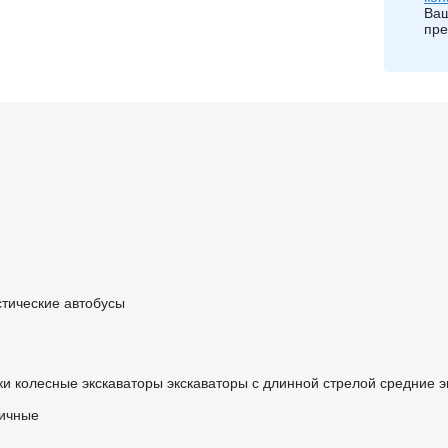
Ваш
пре
стические автобусы
ки
колесные экскаваторы
экскаваторы с длинной стрелой
средние э
ничные