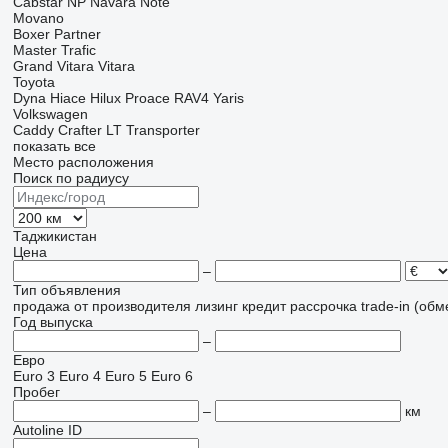
Cabstar
NP
Navara
Note
Movano
Boxer
Partner
Master
Trafic
Grand Vitara
Vitara
Toyota
Dyna
Hiace
Hilux
Proace
RAV4
Yaris
Volkswagen
Caddy
Crafter
LT
Transporter
показать все
Место расположения
Поиск по радиусу
Таджикистан
Цена
–
Тип объявления
продажа
от производителя
лизинг
кредит
рассрочка
trade-in (об
Год выпуска
–
Евро
Euro 3
Euro 4
Euro 5
Euro 6
Пробег
–
км
Autoline ID