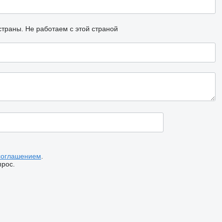
страны.
Не работаем с этой страной
соглашением
.
прос.