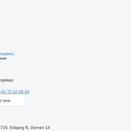
родавец
ние
одавца
+45 72 10 89 99
е мне
715, Esbjerg N, Dornen 14