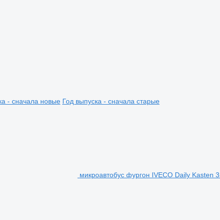
ка - сначала новые
Год выпуска - сначала старые
микроавтобус фургон IVECO Daily Kasten 