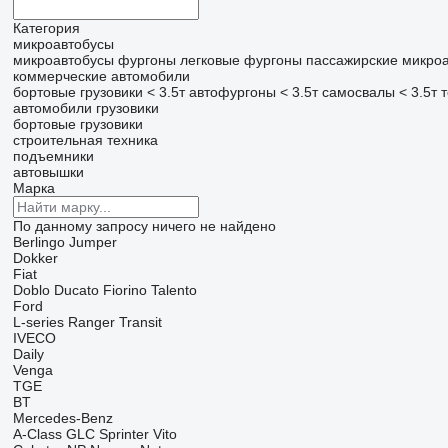
Категория
микроавтобусы
микроавтобусы фургоны
легковые фургоны
пассажирские микро
коммерческие автомобили
бортовые грузовики < 3.5т
автофургоны < 3.5т
самосвалы < 3.5т
т
автомобили
грузовики
бортовые грузовики
строительная техника
подъемники
автовышки
Марка
По данному запросу ничего не найдено
Berlingo
Jumper
Dokker
Fiat
Doblo
Ducato
Fiorino
Talento
Ford
L-series
Ranger
Transit
IVECO
Daily
Venga
TGE
BT
Mercedes-Benz
A-Class
GLC
Sprinter
Vito