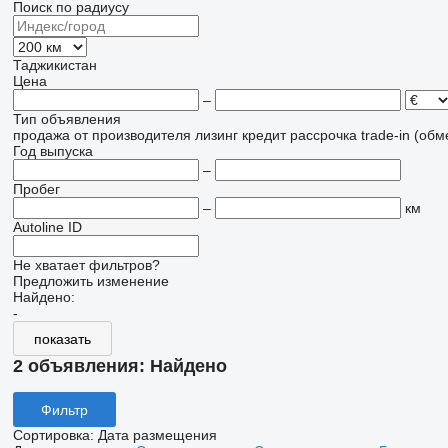
Поиск по радиусу
Таджикистан
Цена
–
Тип объявления
продажа
от производителя
лизинг
кредит
рассрочка
trade-in (об
Год выпуска
–
Пробег
–
км
Autoline ID
Не хватает фильтров?
Предложить изменение
Найдено:
-
показать
2 объявления:
Найдено
Фильтр
Сортировка
:
Дата размещения