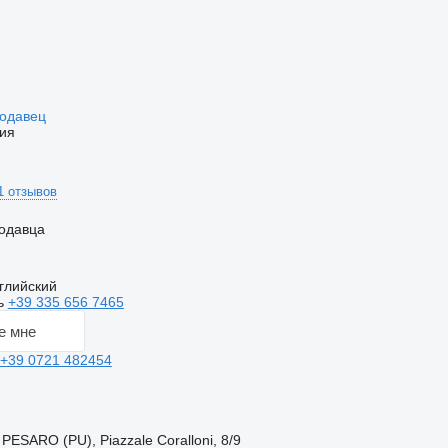
родавец
ия
1 отзывов
одавца
глийский
ь
+39 335 656 7465
е мне
+39 0721 482454
PESARO (PU), Piazzale Coralloni, 8/9