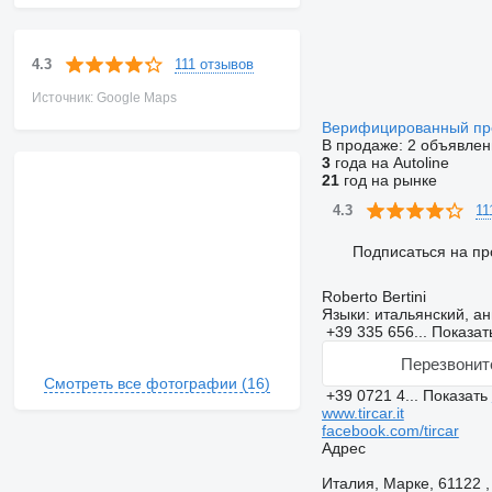
111 отзывов
4.3
Источник: Google Maps
Верифицированный п
В продаже:
2 объявлен
3
года на Autoline
21
год на рынке
11
4.3
Подписаться на пр
Roberto Bertini
Языки:
итальянский, ан
+39 335 656...
Показат
Перезвонит
Смотреть все фотографии (16)
+39 0721 4...
Показать
www.tircar.it
facebook.com/tircar
Адрес
Италия, Марке, 61122 , 