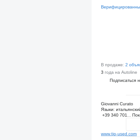
Верифицированны
В продаже:
2 объя
3
года на Autoline
Подписаться 
Giovanni Curato
Языки:
итальянский
+39 340 701...
Пок
www.tip-used.com