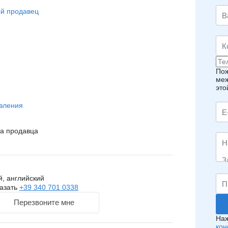
й продавец
Пож
меж
это
вления
на продавца
, английский
азать
+39 340 701 0338
Перезвоните мне
Наж
кон