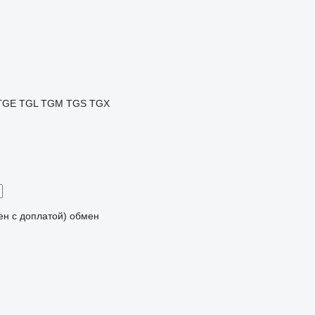
TGE
TGL
TGM
TGS
TGX
мен с доплатой)
обмен