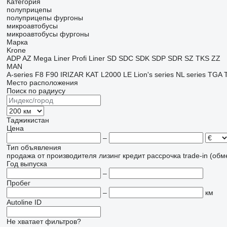
Категория
полуприцепы
полуприцепы фургоны
микроавтобусы
микроавтобусы фургоны
Марка
Krone
ADP
AZ
Mega Liner
Profi Liner
SD
SDC
SDK
SDP
SDR
SZ
TKS
ZZ
MAN
A-series
F8
F90
IRIZAR
KAT
L2000
LE
Lion's series
NL series
TGA
Место расположения
Поиск по радиусу
Таджикистан
Цена
–
Тип объявления
продажа
от производителя
лизинг
кредит
рассрочка
trade-in (об
Год выпуска
–
Пробег
–
км
Autoline ID
Не хватает фильтров?