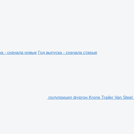
ка - сначала новые
Год выпуска - сначала старые
полуприцеп фургон Krone Trailer Van Steel 